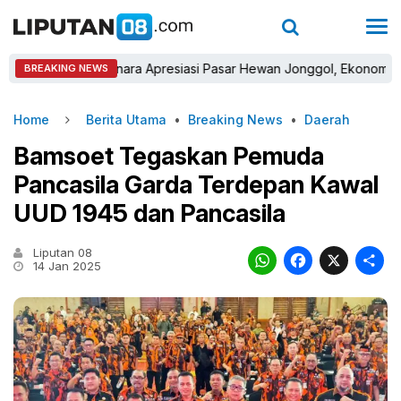
Sastra Winara Apresiasi Pasar Hewan Jonggol, Ekonomi Peternak
BREAKING NEWS
Home
Berita Utama
•
Breaking News
•
Daerah
Bamsoet Tegaskan Pemuda
Pancasila Garda Terdepan Kawal
UUD 1945 dan Pancasila
Liputan 08
WhatsAp
Faceb
X
14 Jan 2025