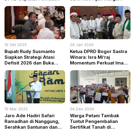
Pelayanan Publik
Doakan Pemimpin dan
Perkuat Kebersamaan
16 Okt 2025
26 Jan 2026
Bupati Rudy Susmanto
Ketua DPRD Bogor Sastra
Siapkan Strategi Atasi
Winara: Isra Mi’raj
Defisit 2026 dan Buka
Momentum Perkuat Iman
28.500 Lapangan Kerja
dan Kebersamaan
Baru
Pemerintah–Masyarakat
19 Mar 2025
04 Des 2024
Jaro Ade Hadiri Safari
Warga Petani Tambak
Ramadhan di Nanggung,
Tuntut Pengembalian
Serahkan Santunan dan
Sertifikat Tanah di
Soroti Pembangunan
Pengadilan Agama Tulang