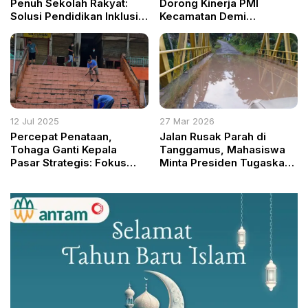
Penuh Sekolah Rakyat:
Dorong Kinerja PMI
Solusi Pendidikan Inklusif
Kecamatan Demi
dan Terjangkau
Pelayanan Optimal
12 Jul 2025
27 Mar 2026
Percepat Penataan,
Jalan Rusak Parah di
Tohaga Ganti Kepala
Tanggamus, Mahasiswa
Pasar Strategis: Fokus
Minta Presiden Tugaskan
Kebersihan dan
KDM (Dedi Mulyadi)
Kenyamanan
Benahi Lampung