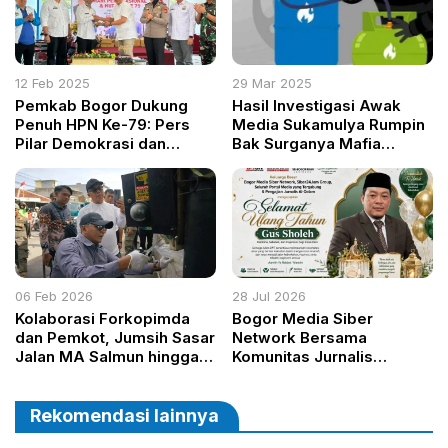
12 Feb 2025
29 Mar 2025
Pemkab Bogor Dukung
Hasil Investigasi Awak
Penuh HPN Ke-79: Pers
Media Sukamulya Rumpin
Pilar Demokrasi dan
Bak Surganya Mafia
Pembangunan
Penyuntikan Gas Elpiji
Ilegal
06 Feb 2026
28 Jul 2026
Kolaborasi Forkopimda
Bogor Media Siber
dan Pemkot, Jumsih Sasar
Network Bersama
Jalan MA Salmun hingga
Komunitas Jurnalis
Mayor Oking
Sampaikan Ucapan
Selamat Ulang Tahun
kepada Gus Sholeh
Rekomendasi lainnya