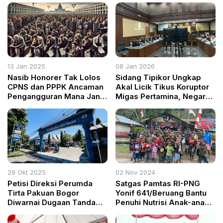
13 Jan 2025
08 Jan 2026
Nasib Honorer Tak Lolos
Sidang Tipikor Ungkap
CPNS dan PPPK Ancaman
Akal Licik Tikus Koruptor
Pengangguran Mana Janji
Migas Pertamina, Negara
DPR RI?
Jadi Korban
29 Okt 2025
02 Nov 2024
Petisi Direksi Perumda
Satgas Pamtas RI-PNG
Tirta Pakuan Bogor
Yonif 641/Beruang Bantu
Diwarnai Dugaan Tanda
Penuhi Nutrisi Anak-anak
Tangan Palsu Pegawai
di Yahukimo dengan
Makanan Gratis