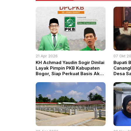
21 Apr 2026
07 Okt 2
KH Achmad Yaudin Sogir Dinilai
Bupati 
Layak Pimpin PKB Kabupaten
Canangk
Bogor, Siap Perkuat Basis Akar
Desa Sa
Rumput
Wujudk
Pendidi