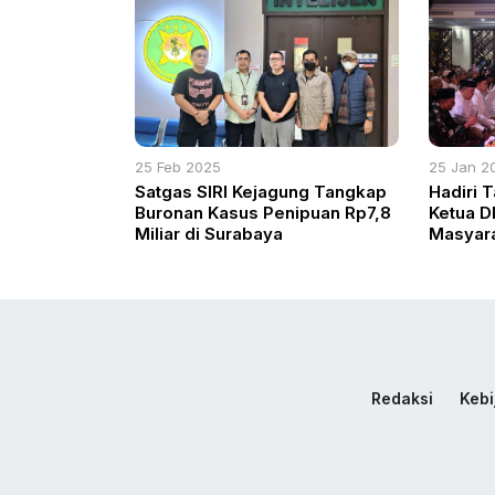
25 Feb 2025
25 Jan 2
Satgas SIRI Kejagung Tangkap
Hadiri 
Buronan Kasus Penipuan Rp7,8
Ketua D
Miliar di Surabaya
Masyara
Secara 
Redaksi
Kebi