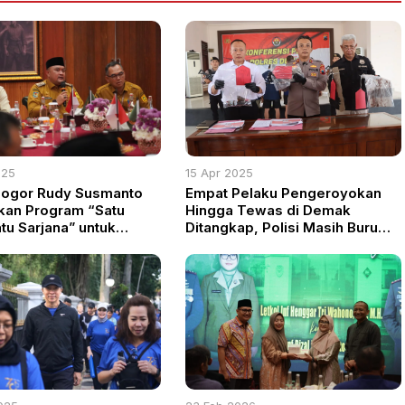
025
15 Apr 2025
Bogor Rudy Susmanto
Empat Pelaku Pengeroyokan
an Program “Satu
Hingga Tewas di Demak
tu Sarjana” untuk
Ditangkap, Polisi Masih Buru
an Pemerataan Akses
Lima Pelaku Lain
kan Tinggi