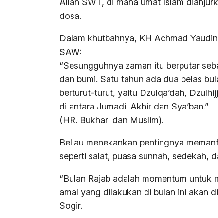
Allah SWT, di mana umat Islam dianju
dosa.
Dalam khutbahnya, KH Achmad Yaudin
SAW:
“Sesungguhnya zaman itu berputar seb
dan bumi. Satu tahun ada dua belas bul
berturut-turut, yaitu Dzulqa’dah, Dzul
di antara Jumadil Akhir dan Sya’ban.”
(HR. Bukhari dan Muslim).
Beliau menekankan pentingnya memanfa
seperti salat, puasa sunnah, sedekah, da
“Bulan Rajab adalah momentum untuk me
amal yang dilakukan di bulan ini akan 
Sogir.