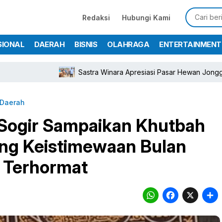
Redaksi
Hubungi Kami
SIONAL
DAERAH
BISNIS
OLAHRAGA
ENTERTAINMENT
Sastra Winara Apresiasi Pasar Hewan Jonggol, Ekon
Daerah
Sogir Sampaikan Khutbah
ong Keistimewaan Bulan
n Terhormat
WhatsA
Face
X