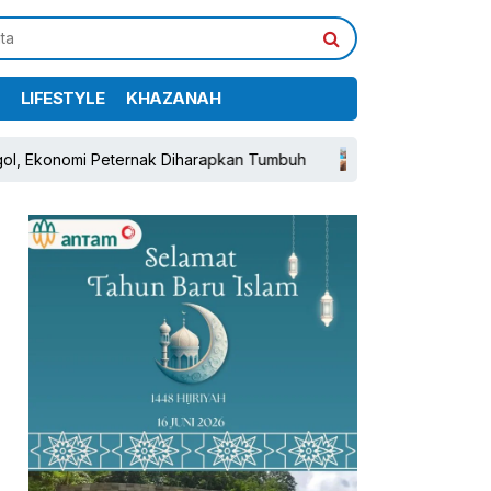
LIFESTYLE
KHAZANAH
omi Peternak Diharapkan Tumbuh
Atas Arahan Bupati Rud
pp
book
Share