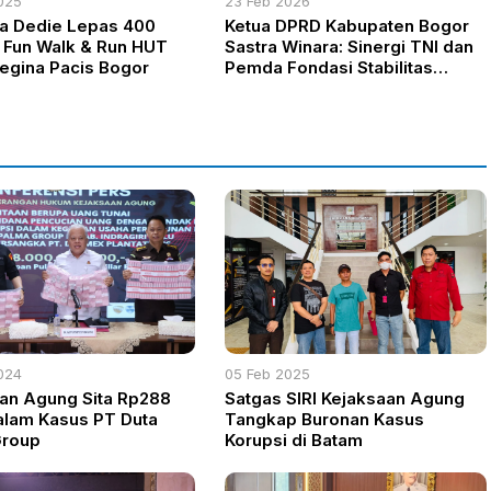
025
23 Feb 2026
ta Dedie Lepas 400
Ketua DPRD Kabupaten Bogor
 Fun Walk & Run HUT
Sastra Winara: Sinergi TNI dan
egina Pacis Bogor
Pemda Fondasi Stabilitas
Daerah
024
05 Feb 2025
an Agung Sita Rp288
Satgas SIRI Kejaksaan Agung
dalam Kasus PT Duta
Tangkap Buronan Kasus
Group
Korupsi di Batam