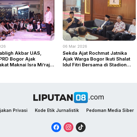
026
06 Mar 2026
Tabligh Akbar UAS,
Sekda Ajat Rochmat Jatnika
PRD Bogor Ajak
Ajak Warga Bogor Ikuti Shalat
kat Maknai Isra Mi’raj
Idul Fitri Bersama di Stadion
Substantif
Pakansari
jakan Privasi
Kode Etik Jurnalistik
Pedoman Media Siber
Facebook
Instagram
TikTok