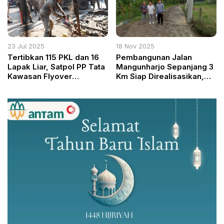
23 Jul 2025
18 Nov 2025
Tertibkan 115 PKL dan 16
Pembangunan Jalan
Lapak Liar, Satpol PP Tata
Mangunharjo Sepanjang 3
Kawasan Flyover
Km Siap Direalisasikan,
Cileungsi Secara Humanis
Berkat Perjuangan DPRD
Kota Semarang dan RW 1