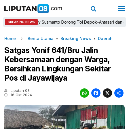
Bupati Rudy Susmanto Dorong Tol Depok–Antasari dan Jalan Tam
BREAKING NEWS
Home
Berita Utama
•
Breaking News
•
Daerah
Satgas Yonif 641/Bru Jalin
Kebersamaan dengan Warga,
Bersihkan Lingkungan Sekitar
Pos di Jayawijaya
Liputan 08
WhatsAp
Faceb
X
16 Okt 2024