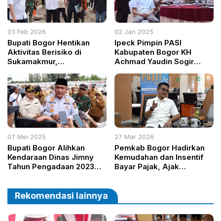
03 Feb 2026
02 Jan 2025
Bupati Bogor Hentikan
Ipeck Pimpin PASI
Aktivitas Berisiko di
Kabupaten Bogor KH
Sukamakmur,
Achmad Yaudin Sogir
Keselamatan Warga Jadi
Berikan Dukungan Penuh
Prioritas
07 Mei 2025
27 Mar 2026
Bupati Bogor Alihkan
Pemkab Bogor Hadirkan
Kendaraan Dinas Jimny
Kemudahan dan Insentif
Tahun Pengadaan 2023
Bayar Pajak, Ajak
Untuk Patroli, Demi
Masyarakat Ikut Bangun
Efisiensi dan Peningkatan
Kabupaten Bogor
Layanan Publik
Rekomendasi lainnya