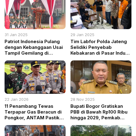
31 Jan 2025
29 Jan 2025
Patriot Indonesia Pulang
Tim Labfor Polda Jateng
dengan Kebanggaan Usai
Selidiki Penyebab
Tampil Gemilang di
Kebakaran di Pasar Induk
Parade Republik India
Cepu
22 Jan 2026
28 Nov 2025
11 Penambang Tewas
Bupati Bogor Gratiskan
Terpapar Gas Beracun di
PBB di Bawah Rp100 Ribu
Pongkor, ANTAM Pastikan
hingga 2029, Pemkab
Insiden Bukan di Area
Perpanjang Relaksasi
Konsesi
Pajak