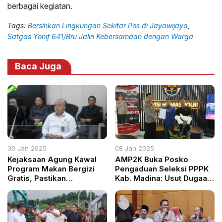
berbagai kegiatan.
Tags:
Bersihkan Lingkungan Sekitar Pos di Jayawijaya
,
Satgas Yonif 641/Bru Jalin Kebersamaan dengan Warga
Baca Juga
30 Jan 2025
08 Jan 2025
Kejaksaan Agung Kawal
AMP2K Buka Posko
Program Makan Bergizi
Pengaduan Seleksi PPPK
Gratis, Pastikan
Kab. Madina: Usut Dugaan
Transparansi dan
Kecurangan dan Praktik
Keamanan
Kotor