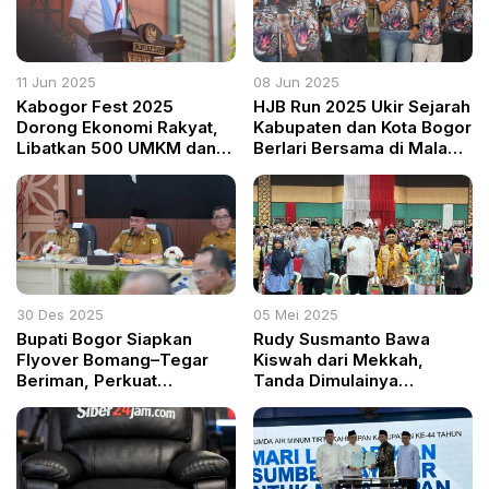
11 Jun 2025
08 Jun 2025
Kabogor Fest 2025
HJB Run 2025 Ukir Sejarah
Dorong Ekonomi Rakyat,
Kabupaten dan Kota Bogor
Libatkan 500 UMKM dan
Berlari Bersama di Malam
PKL
Hari
30 Des 2025
05 Mei 2025
Bupati Bogor Siapkan
Rudy Susmanto Bawa
Flyover Bomang–Tegar
Kiswah dari Mekkah,
Beriman, Perkuat
Tanda Dimulainya
Konektivitas dan
Pembangunan Masjid
Akselerasi Pusat
Raya Pakansari
Pertumbuhan Cibinong