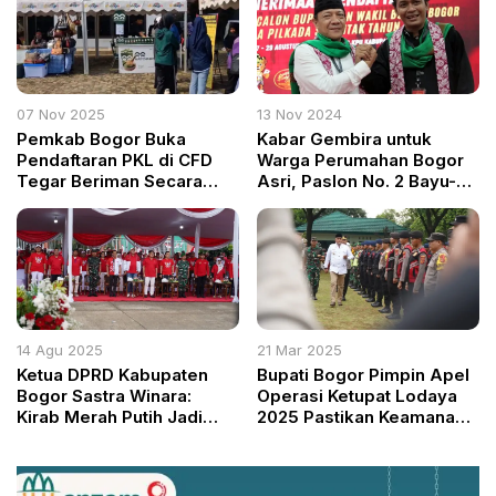
07 Nov 2025
13 Nov 2024
Pemkab Bogor Buka
Kabar Gembira untuk
Pendaftaran PKL di CFD
Warga Perumahan Bogor
Tegar Beriman Secara
Asri, Paslon No. 2 Bayu-
Online
Musa Janjikan Perbaikan
Infrastruktur dan Drainase
14 Agu 2025
21 Mar 2025
Ketua DPRD Kabupaten
Bupati Bogor Pimpin Apel
Bogor Sastra Winara:
Operasi Ketupat Lodaya
Kirab Merah Putih Jadi
2025 Pastikan Keamanan
Simbol Semangat
dan Kelancaran Mudik
Persatuan dan
Pemberdayaan Rakyat