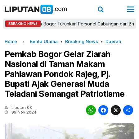
Kapolres Bogor Turunkan Personel Gabungan dan Brimob, Priori
BREAKING NEWS
Home
Berita Utama
•
Breaking News
•
Daerah
Pemkab Bogor Gelar Ziarah
Nasional di Taman Makam
Pahlawan Pondok Rajeg, Pj.
Bupati Ajak Generasi Muda
Teladani Semangat Patriotisme
Liputan 08
WhatsAp
Faceb
X
09 Nov 2024