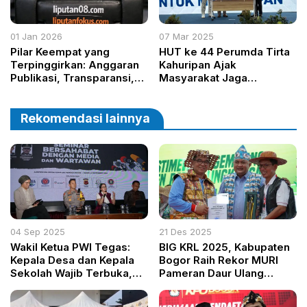
01 Jan 2026
07 Mar 2025
Pilar Keempat yang
HUT ke 44 Perumda Tirta
Terpinggirkan: Anggaran
Kahuripan Ajak
Publikasi, Transparansi,
Masyarakat Jaga
dan Masa Depan
Kelestarian Air
Demokrasi
Rekomendasi lainnya
04 Sep 2025
21 Des 2025
Wakil Ketua PWI Tegas:
BIG KRL 2025, Kabupaten
Kepala Desa dan Kepala
Bogor Raih Rekor MURI
Sekolah Wajib Terbuka,
Pameran Daur Ulang
Tak Boleh Takut
Terbanyak
Wartawan!