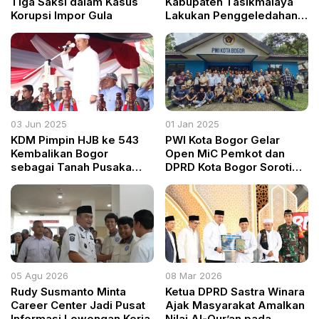
Tiga Saksi dalam Kasus
Kabupaten Tasikmalaya
Korupsi Impor Gula
Lakukan Penggeledahan
di Kantor CV. Agro
Techno, Terkait Dugaan
Korupsi Penyaluran KUR di
Bank BUMN
03 Jun 2025
01 Jan 2025
KDM Pimpin HJB ke 543
PWI Kota Bogor Gelar
Kembalikan Bogor
Open MiC Pemkot dan
sebagai Tanah Pusaka
DPRD Kota Bogor Soroti
yang Dicintai
Capaian Strategis
Sepanjang 2024
05 Agu 2026
08 Mar 2026
Rudy Susmanto Minta
Ketua DPRD Sastra Winara
Career Center Jadi Pusat
Ajak Masyarakat Amalkan
Informasi Lowongan Kerja
Nilai Al-Qur’an pada