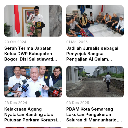
23 Okt 2024
01 Mei 2026
Serah Terima Jabatan
Jadilah Jurnalis sebagai
Ketua DWP Kabupaten
Penyejuk Bangsa:
Bogor: Disi Salistiawati
Pengajian Al Qalam
Ajat Resmi Gantikan
Perdana Digelar di
Endah Nurmayanti
Cibinong
28 Des 2024
03 Des 2025
Kejaksaan Agung
PDAM Kota Semarang
Nyatakan Banding atas
Lakukan Pengukuran
Putusan Perkara Korupsi
Saluran di Mangunharjo,
Tata Niaga Timah
Warga Sambut Baik