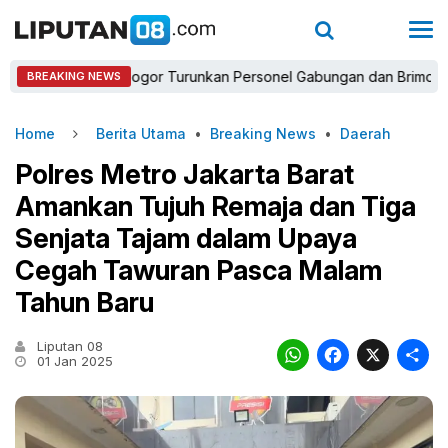
apolres Bogor Turunkan Personel Gabungan dan Brimob, Prioritask
BREAKING NEWS
Home
Berita Utama
•
Breaking News
•
Daerah
Polres Metro Jakarta Barat
Amankan Tujuh Remaja dan Tiga
Senjata Tajam dalam Upaya
Cegah Tawuran Pasca Malam
Tahun Baru
Liputan 08
WhatsAp
Faceb
X
01 Jan 2025