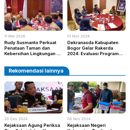
Rencana Sambungan Baru
11 Mei 2026
01 Nov 2024
Rudy Susmanto Perkuat
Dekranasda Kabupaten
Penataan Taman dan
Bogor Gelar Rakerda
Kebersihan Lingkungan di
2024: Evaluasi Program
Seluruh Kabupaten Bogor
dan Strategi Baru untuk
Dorong UMKM dan
Ekonomi Kreatif
Rekomendasi lainnya
20 Des 2024
06 Nov 2024
Kejaksaan Agung Periksa
Kejaksaan Negeri