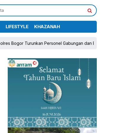
LIFESTYLE
KHAZANAH
unkan Personel Gabungan dan Brimob, Prioritaskan Pengamanan Kon
pp
book
Share