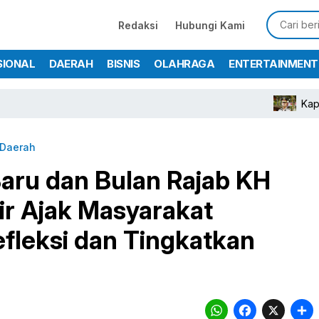
Redaksi
Hubungi Kami
SIONAL
DAERAH
BISNIS
OLAHRAGA
ENTERTAINMENT
Kapolres Bogor Tur
Daerah
ru dan Bulan Rajab KH
r Ajak Masyarakat
fleksi dan Tingkatkan
WhatsA
Face
X