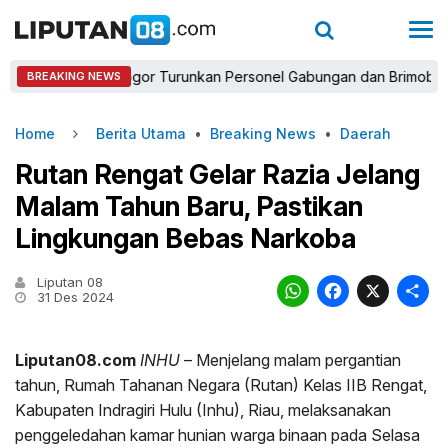
apolres Bogor Turunkan Personel Gabungan dan Brimob, Prioritask
BREAKING NEWS
Home
Berita Utama
•
Breaking News
•
Daerah
Rutan Rengat Gelar Razia Jelang
Malam Tahun Baru, Pastikan
Lingkungan Bebas Narkoba
Liputan 08
WhatsAp
Faceb
X
31 Des 2024
Liputan08.com
INHU
– Menjelang malam pergantian
tahun, Rumah Tahanan Negara (Rutan) Kelas IIB Rengat,
Kabupaten Indragiri Hulu (Inhu), Riau, melaksanakan
penggeledahan kamar hunian warga binaan pada Selasa