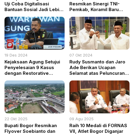
Uji Coba Digitalisasi
Resmikan Sinergi TNI-
Bantuan Sosial Jadi Lebih
Pemkab, Koramil Baru
Akuntabel, Transparan,
Siap Layani Masyarakat
dan Tepat Sasaran
19 Des 2024
07 Okt 2024
Kejaksaan Agung Setujui
Rudy Susmanto dan Jaro
Penyelesaian 9 Kasus
Ade Berikan Ucapan
dengan Restorative
Selamat atas Peluncuran
Justice, Salah Satunya
Media Online Liputan 08
Kasus Penggelapan di
Barito Selatan
22 Okt 2025
09 Agu 2025
Bupati Bogor Resmikan
Raih 10 Medali di FORNAS
Flyover Soebianto dan
VII, Atlet Bogor Diganjar