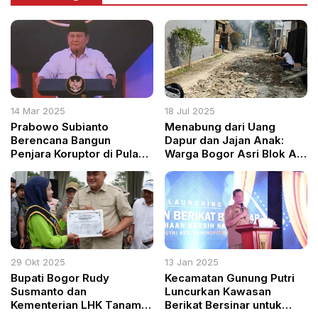
14 Mar 2025
18 Jul 2025
Prabowo Subianto
Menabung dari Uang
Berencana Bangun
Dapur dan Jajan Anak:
Penjara Koruptor di Pulau
Warga Bogor Asri Blok AB
Terpencil: Kalau Kabur
Bangun Jalan Sendiri, Saat
Ketemu Hiu
Negara Tak Kunjung Hadir
29 Okt 2025
13 Jan 2025
Bupati Bogor Rudy
Kecamatan Gunung Putri
Susmanto dan
Luncurkan Kawasan
Kementerian LHK Tanam
Berikat Bersinar untuk