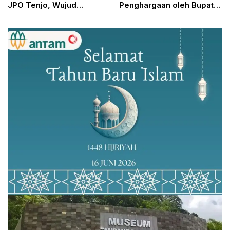
JPO Tenjo, Wujud
Penghargaan oleh Bupati
Kolaborasi Pemerintah
Rudy Susmanto
dan Swasta Tingkatkan
Aksesibilitas