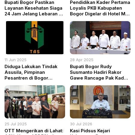
Bupati Bogor Pastikan
Pendidikan Kader Pertama
Layanan Kesehatan Siaga
Loyalis PKB Kabupaten
24 Jam Jelang Lebaran di
Bogor Digelar di Hotel Mo
RS Bhakti Padjajaran
One Sukaraja, Ribuan
Peserta Antusias Ikuti
Penguatan Nilai
Kebangsaan
11 Jun 2025
28 Apr 2025
Diduga Lakukan Tindak
Bupati Bogor Rudy
Asusila, Pimpinan
Susmanto Hadiri Rakor
Pesantren di Bogor
Gawe Rancage Pak Kades
Dilaporkan ke Polisi
jeung Pak Lurah untuk
Peningkatan Kualitas Desa
dan Kelurahan di Jawa
Barat
25 Jul 2025
30 Jul 2026
OTT Mengerikan di Lahat:
Kasi Pidsus Kejari