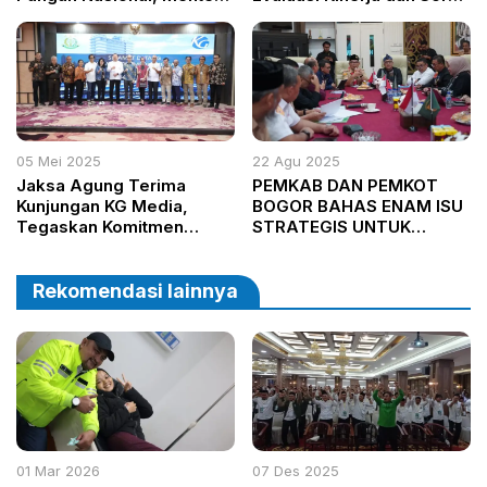
Agus Panen Perdana dan
Tambang Ilegal
Resmikan Pusat Pelatihan
05 Mei 2025
22 Agu 2025
Jaksa Agung Terima
PEMKAB DAN PEMKOT
Kunjungan KG Media,
BOGOR BAHAS ENAM ISU
Tegaskan Komitmen
STRATEGIS UNTUK
Bersama Kawal
PERCEPATAN
Penegakan Hukum dan
PEMBANGUNAN
Demokrasi
Rekomendasi lainnya
01 Mar 2026
07 Des 2025