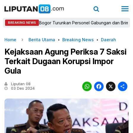
Kapolres Bogor Turunkan Personel Gabungan dan Brimob, Priorit
BREAKING NEWS
Home
Berita Utama
•
Breaking News
•
Daerah
Kejaksaan Agung Periksa 7 Saksi
Terkait Dugaan Korupsi Impor
Gula
Liputan 08
WhatsAp
Faceb
X
03 Des 2024