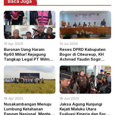
Baca Juga
16 Apr 2025
14 Jul 2025
Buronan Uang Haram
Reses DPRD Kabupaten
Rp60 Miliar! Kejagung
Bogor di Citeureup, KH
Tangkap Legal PT Wilmar
Achmad Yaudin Sogir
dalam Skandal Suap
Soroti Lambatnya
Perkara
Penanganan Sampah oleh
DLH: Kalau Tidak Mampu,
Mundur Saja!
18 Apr 2025
18 Jun 2025
Nusakambangan Menuju
Jaksa Agung Kunjungi
Lumbung Ketahanan
Kejati Maluku Utara
Pangan Nasional, Menteri
Evaluasi Kinerja dan Soroti