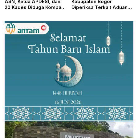
ASN, Ketua APDESI, dan
Kabupaten Bogor
20 Kades Diduga Kompak
Diperiksa Terkait Aduan
Sikat Dana Desa
Masyarakat, Kejagung:
Tunggu Hasil Klarifikasi