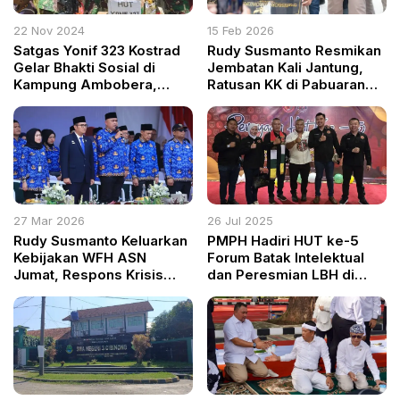
22 Nov 2024
15 Feb 2026
Satgas Yonif 323 Kostrad
Rudy Susmanto Resmikan
Gelar Bhakti Sosial di
Jembatan Kali Jantung,
Kampung Ambobera,
Ratusan KK di Pabuaran
Dukung Percepatan
Mekar Kini Lebih Aman
Pembangunan Papua
dari Banjir
27 Mar 2026
26 Jul 2025
Rudy Susmanto Keluarkan
PMPH Hadiri HUT ke-5
Kebijakan WFH ASN
Forum Batak Intelektual
Jumat, Respons Krisis
dan Peresmian LBH di
Energi Global
Jakarta