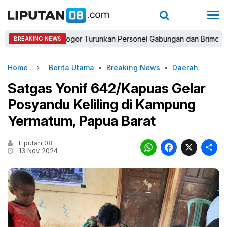
Kapolres Bogor Turunkan Personel Gabungan dan Brimob, Priorit
BREAKING NEWS
Home
Berita Utama
•
Breaking News
•
Daerah
Satgas Yonif 642/Kapuas Gelar
Posyandu Keliling di Kampung
Yermatum, Papua Barat
Liputan 08
WhatsAp
Faceb
X
13 Nov 2024