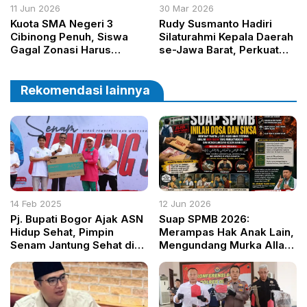
11 Jun 2026
30 Mar 2026
Kuota SMA Negeri 3
Rudy Susmanto Hadiri
Cibinong Penuh, Siswa
Silaturahmi Kepala Daerah
Gagal Zonasi Harus
se-Jawa Barat, Perkuat
Tunggu 15 Juni untuk
Sinergi Pembangunan
Daftar Kembali
Rekomendasi lainnya
14 Feb 2025
12 Jun 2026
Pj. Bupati Bogor Ajak ASN
Suap SPMB 2026:
Hidup Sehat, Pimpin
Merampas Hak Anak Lain,
Senam Jantung Sehat di
Mengundang Murka Allah,
DPMD
dan Menghancurkan Masa
Depan Pendidikan Bangsa