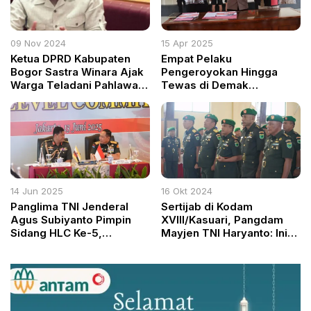
09 Nov 2024
15 Apr 2025
Ketua DPRD Kabupaten
Empat Pelaku
Bogor Sastra Winara Ajak
Pengeroyokan Hingga
Warga Teladani Pahlawan
Tewas di Demak
pada Peringatan Hari
Ditangkap, Polisi Masih
Pahlawan ke-79
Buru Lima Pelaku Lain
14 Jun 2025
16 Okt 2024
Panglima TNI Jenderal
Sertijab di Kodam
Agus Subiyanto Pimpin
XVIII/Kasuari, Pangdam
Sidang HLC Ke-5,
Mayjen TNI Haryanto: Ini
Sepakati Penguatan Kerja
Bukan Sekadar
Sama Militer dengan
Formalitas, Tapi Dinamika
Brunei Darussalam
Pembinaan Personel