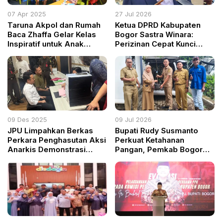
07 Apr 2025
27 Jul 2026
Taruna Akpol dan Rumah
Ketua DPRD Kabupaten
Baca Zhaffa Gelar Kelas
Bogor Sastra Winara:
Inspiratif untuk Anak
Perizinan Cepat Kunci
Jalanan di Manggarai
Tingkatkan PAD di Tengah
Defisit Rp3 Triliun
09 Des 2025
09 Jul 2026
JPU Limpahkan Berkas
Bupati Rudy Susmanto
Perkara Penghasutan Aksi
Perkuat Ketahanan
Anarkis Demonstrasi
Pangan, Pemkab Bogor
Agustus 2025
Salurkan Ribuan Bibit
Hortikultura untuk Petani