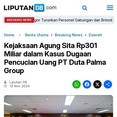
polres Bogor Turunkan Personel Gabungan dan Brimob, Prioritaska
BREAKING NEWS
Home
Berita Utama
•
Breaking News
•
Daerah
Kejaksaan Agung Sita Rp301
Miliar dalam Kasus Dugaan
Pencucian Uang PT Duta Palma
Group
Liputan 08
WhatsAp
Faceb
X
12 Nov 2024