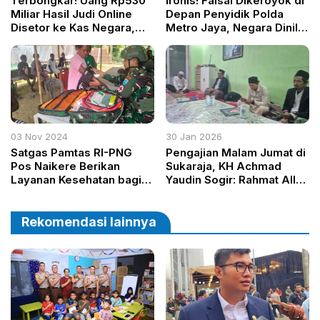
Terbongkar! Uang Rp530
Ironis! Faisal Dikeroyok di
Miliar Hasil Judi Online
Depan Penyidik Polda
Disetor ke Kas Negara,
Metro Jaya, Negara Dinilai
Kejari Jakarta Barat
Tak Berdaya Lindungi
Eksekusi Putusan
Rakyatnya
Terpidana Oei Hengky
Wiryo
03 Nov 2024
30 Jan 2026
Satgas Pamtas RI-PNG
Pengajian Malam Jumat di
Pos Naikere Berikan
Sukaraja, KH Achmad
Layanan Kesehatan bagi
Yaudin Sogir: Rahmat Allah
Warga Pedalaman di Teluk
Dekat dengan Orang yang
Wondama
Terus Berbuat Baik
Rekomendasi lainnya