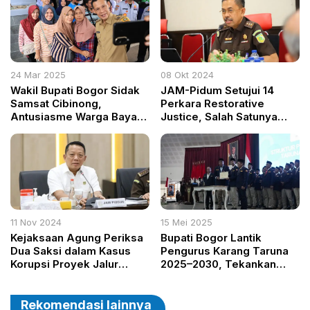
Kebutuhan Masyarakat
24 Mar 2025
08 Okt 2024
Wakil Bupati Bogor Sidak
JAM-Pidum Setujui 14
Samsat Cibinong,
Perkara Restorative
Antusiasme Warga Bayar
Justice, Salah Satunya
Pajak Meningkat 105 Kali
Kasus Penadahan di
Lipat
Kendal
11 Nov 2024
15 Mei 2025
Kejaksaan Agung Periksa
Bupati Bogor Lantik
Dua Saksi dalam Kasus
Pengurus Karang Taruna
Korupsi Proyek Jalur
2025–2030, Tekankan
Kereta Api Besitang-
Peran Pemuda sebagai
Langsa
Pilar Pembangunan
Daerah
Rekomendasi lainnya