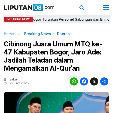
Kapolres Bogor Turunkan Personel Gabungan dan Brimob, Priorita
BREAKING NEWS
Home
Breaking News
•
Daerah
Cibinong Juara Umum MTQ ke-
47 Kabupaten Bogor, Jaro Ade:
Jadilah Teladan dalam
Mengamalkan Al-Qur’an
zakar
WhatsAp
Faceb
X
29 Okt 2025