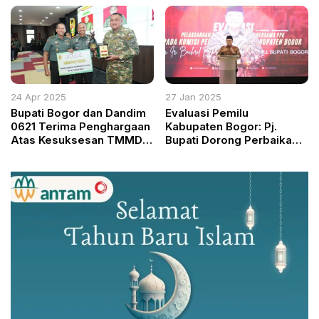
Berjalan Aman di Papua
Kecintaan pada Budaya
Barat
Sunda
24 Apr 2025
27 Jan 2025
Bupati Bogor dan Dandim
Evaluasi Pemilu
0621 Terima Penghargaan
Kabupaten Bogor: Pj.
Atas Kesuksesan TMMD
Bupati Dorong Perbaikan
ke 123 Tahun 2025
Pilkada 2029