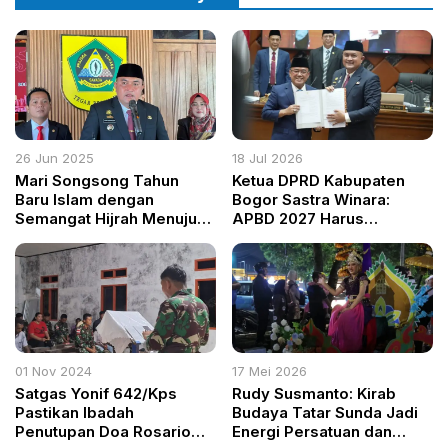
26 Jun 2025
18 Jul 2026
Mari Songsong Tahun
Ketua DPRD Kabupaten
Baru Islam dengan
Bogor Sastra Winara:
Semangat Hijrah Menuju
APBD 2027 Harus
Bogor yang Baldatun
Menjawab Kebutuhan
Thayyibatun wa Rabbun
Rakyat
Ghafur
01 Nov 2024
17 Mei 2026
Satgas Yonif 642/Kps
Rudy Susmanto: Kirab
Pastikan Ibadah
Budaya Tatar Sunda Jadi
Penutupan Doa Rosario
Energi Persatuan dan