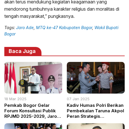
akan terus mendukung kegiatan keagamaan yang
mendorong tumbuhnya karakter religius dan moralitas di
tengah masyarakat,” pungkasnya.
Tags:
Jaro Ade
,
MTQ ke-47 Kabupaten Bogor
,
Wakil Bupati
Bogor
Baca Juga
18 Mar 2025
07 Jan 2025
Pemkab Bogor Gelar
Kadiv Humas Polri Berikan
Forum Konsultasi Publik
Pembekalan Taruna Akpol
RPJMD 2025-2029, Jaro
Peran Strategis
Ade: Bogor Harus
Kehumasan di Era 5.0
Dibangun Sesuai
Society