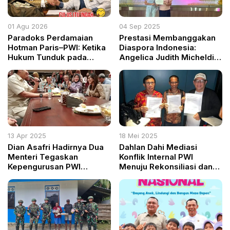
01 Agu 2026
04 Sep 2025
Paradoks Perdamaian
Prestasi Membanggakan
Hotman Paris–PWI: Ketika
Diaspora Indonesia:
Hukum Tunduk pada
Angelica Judith Micheldi
Bargaining Power dan
Dianugerahi Penghargaan
Panggung Elit
Akademik dan
Kepemimpinan di Thailand
13 Apr 2025
18 Mei 2025
Dian Asafri Hadirnya Dua
Dahlan Dahi Mediasi
Menteri Tegaskan
Konflik Internal PWI
Kepengurusan PWI
Menuju Rekonsiliasi dan
Hendry Ch Bangun yang
Kongres Bersama pada
Sah
Agustus 2025