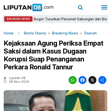
Kapolres Bogor Turunkan Personel Gabungan dan Brimob, Priori
BREAKING NEWS
Home
Berita Utama
•
Breaking News
•
Daerah
Kejaksaan Agung Periksa Empat
Saksi dalam Kasus Dugaan
Korupsi Suap Penanganan
Perkara Ronald Tannur
Liputan 08
WhatsAp
Faceb
X
08 Nov 2024