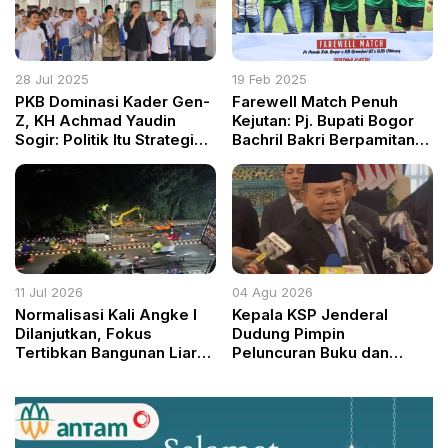
28 Jul 2025
19 Feb 2025
PKB Dominasi Kader Gen-
Farewell Match Penuh
Z, KH Achmad Yaudin
Kejutan: Pj. Bupati Bogor
Sogir: Politik Itu Strategi
Bachril Bakri Berpamitan
Melayani Umat Sepanjang
Lewat Sepak Bola
Waktu Gemasaba
Kabupaten Bogor Sudah
Miliki Hampir 2.000 Kader
Militan di 40 Kecamatan
11 Jul 2026
04 Agu 2026
Normalisasi Kali Angke I
Kepala KSP Jenderal
Dilanjutkan, Fokus
Dudung Pimpin
Tertibkan Bangunan Liar
Peluncuran Buku dan
dan Bersihkan Sempadan
Diskusi Undang-Undang
Sungai
Perekonomian Nasional