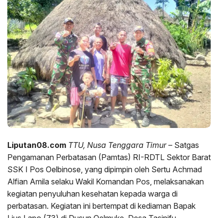
Liputan08.com
TTU, Nusa Tenggara Timur
– Satgas
Pengamanan Perbatasan (Pamtas) RI-RDTL Sektor Barat
SSK I Pos Oelbinose, yang dipimpin oleh Sertu Achmad
Alfian Amila selaku Wakil Komandan Pos, melaksanakan
kegiatan penyuluhan kesehatan kepada warga di
perbatasan. Kegiatan ini bertempat di kediaman Bapak
Lius Lapo (73) di Dusun Oelmuke, Desa Tasinifu,