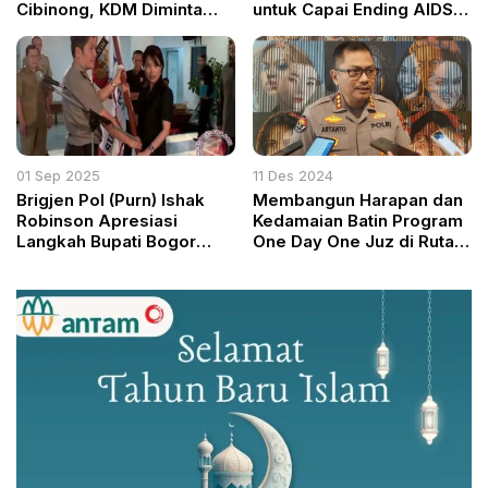
Cibinong, KDM Diminta
untuk Capai Ending AIDS
Turun Tangan, DPRD Siap
2030
Panggil Panitia Disaksikan
APH
01 Sep 2025
11 Des 2024
Brigjen Pol (Purn) Ishak
Membangun Harapan dan
Robinson Apresiasi
Kedamaian Batin Program
Langkah Bupati Bogor
One Day One Juz di Rutan
Rudy Susmanto Redam
Polda Jateng
Gejolak: Koordinasi yang
Luar Biasa Sampai ke
Tingkat RT