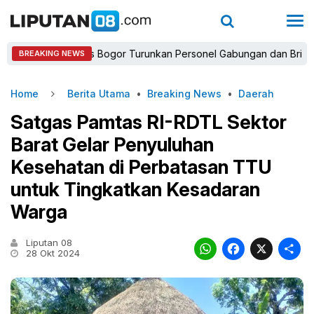
Kapolres Bogor Turunkan Personel Gabungan dan Brimob, Priorita
BREAKING NEWS
Home
Berita Utama
•
Breaking News
•
Daerah
Satgas Pamtas RI-RDTL Sektor
Barat Gelar Penyuluhan
Kesehatan di Perbatasan TTU
untuk Tingkatkan Kesadaran
Warga
Liputan 08
WhatsAp
Faceb
X
28 Okt 2024