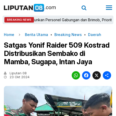
 Bogor Turunkan Personel Gabungan dan Brimob, Prioritaskan Peng
BREAKING NEWS
Home
Berita Utama
•
Breaking News
•
Daerah
Satgas Yonif Raider 509 Kostrad
Distribusikan Sembako di
Mamba, Sugapa, Intan Jaya
Liputan 08
WhatsAp
Faceb
X
23 Okt 2024