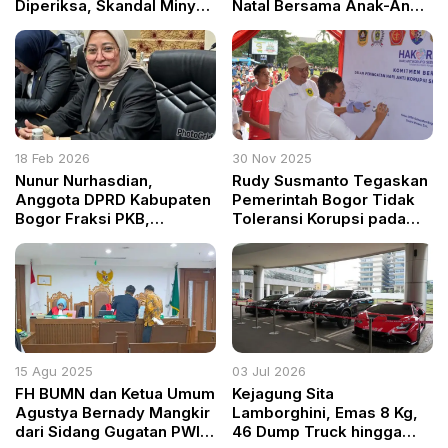
Diperiksa, Skandal Minyak
Natal Bersama Anak-Anak
Mentah PT Pertamina
di Distrik Kramomongga
Diobok-obok Kejaksaan
Agung
18 Feb 2026
30 Nov 2025
Nunur Nurhasdian,
Rudy Susmanto Tegaskan
Anggota DPRD Kabupaten
Pemerintah Bogor Tidak
Bogor Fraksi PKB,
Toleransi Korupsi pada
Serukan Ramadhan 1447 H
Peringatan Hakordia 2025
sebagai Momentum
Transformasi Spiritual dan
Sosial
15 Agu 2025
03 Jul 2026
FH BUMN dan Ketua Umum
Kejagung Sita
Agustya Bernady Mangkir
Lamborghini, Emas 8 Kg,
dari Sidang Gugatan PWI
46 Dump Truck hingga