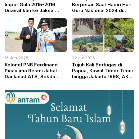
Impor Gula 2015-2016
Berpesan Saat Hadiri Hari
Diserahkan ke Jaksa,
Guru Nasional 2024 di
Negara Rugi Rp578 Miliar
Lapangan Tegar Beriman
Kabupaten Bogor
16 Jan 2025
22 Jul 2026
Kolonel PNB Ferdinand
Tujuh Kali Bertugas di
Picaulima Resmi Jabat
Papua, Kawal Timor Timur
Danlanud ATS, Sekda
hingga Jakarta 1998, AKP
Kabupaten Bogor
Syamsul Bahri Tak Pernah
Apresiasi Sinergi TNI dan
Gentar Demi NKRI
Pemda