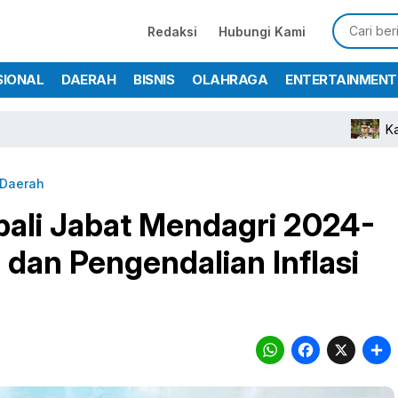
Redaksi
Hubungi Kami
SIONAL
DAERAH
BISNIS
OLAHRAGA
ENTERTAINMENT
Kapolres Bogor
Daerah
bali Jabat Mendagri 2024-
 dan Pengendalian Inflasi
WhatsA
Face
X