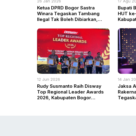
26 Jan 2026
17 Agu 2
Ketua DPRD Bogor Sastra
Bupati 
Winara Tegaskan Tambang
HUT ke-
Ilegal Tak Boleh Dibiarkan,
Kabupat
Ancaman Nyata bagi
Pengha
Keselamatan Warga
Berpres
12 Jun 2026
14 Jan 2
Rudy Susmanto Raih Disway
Jaksa 
Top Regional Leader Awards
Rakerna
2026, Kabupaten Bogor
Tegaska
Terbaik dalam Pengembangan
Berkead
Infrastruktur dan Konektivitas
Daerah