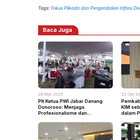
Tags:
Fokus Pilkada dan Pengendalian Inflasi D
Baca Juga
28 Mar 2025
22 Okt 2
Plt Ketua PWI Jabar Danang
Pemkab 
Donoroso: Menjaga
KIM seb
Profesionalisme dan
dalam P
Keselamatan Jelang Idulfitri
Publik