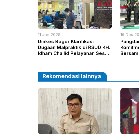
11 Jun 2025
16 Des 2
Dinkes Bogor Klarifikasi
Pangda
Dugaan Malpraktik di RSUD KH.
Komitme
Idham Chailid Pelayanan Sesuai
Bersama
Prosedur
Juang 
Rekomendasi lainnya