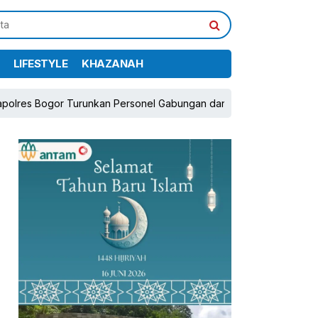
LIFESTYLE
KHAZANAH
 Turunkan Personel Gabungan dan Brimob, Prioritaskan Pengamanan
pp
book
Share