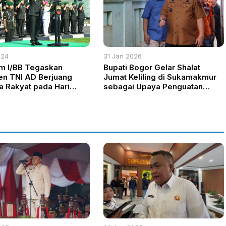
024
31 Jan 2026
m I/BB Tegaskan
Bupati Bogor Gelar Shalat
n TNI AD Berjuang
Jumat Keliling di Sukamakmur
 Rakyat pada Hari
sebagai Upaya Penguatan
ke-79
Silaturahmi dan Penyerapan
Aspirasi Masyarakat