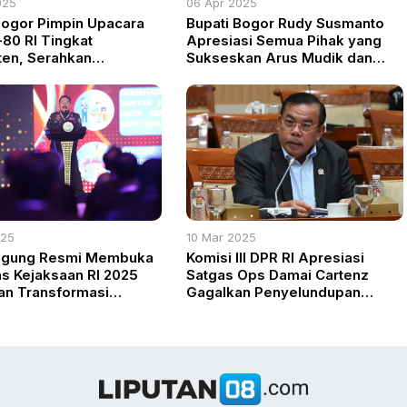
025
06 Apr 2025
Bogor Pimpin Upacara
Bupati Bogor Rudy Susmanto
80 RI Tingkat
Apresiasi Semua Pihak yang
en, Serahkan
Sukseskan Arus Mudik dan
rgaan untuk ASN
Balik Idul Fitri 1446 H
tasi
025
10 Mar 2025
Agung Resmi Membuka
Komisi III DPR RI Apresiasi
s Kejaksaan RI 2025
Satgas Ops Damai Cartenz
n Transformasi
Gagalkan Penyelundupan
ilan dan Modern
Senjata ke KKB di Papua