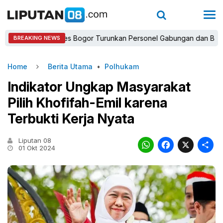
Kapolres Bogor Turunkan Personel Gabungan dan Brimob, Prio
BREAKING NEWS
Home
Berita Utama
•
Polhukam
Indikator Ungkap Masyarakat
Pilih Khofifah-Emil karena
Terbukti Kerja Nyata
Liputan 08
WhatsAp
Faceb
X
01 Okt 2024