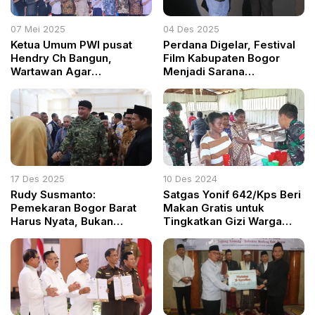
07 Mei 2025
04 Des 2025
Ketua Umum PWI pusat
Perdana Digelar, Festival
Hendry Ch Bangun,
Film Kabupaten Bogor
Wartawan Agar
Menjadi Sarana
Manfaatkan Program
Melahirkan Sineas Muda
Rumah Subsidi
Berprestasi
17 Des 2025
10 Des 2024
Rudy Susmanto:
Satgas Yonif 642/Kps Beri
Pemekaran Bogor Barat
Makan Gratis untuk
Harus Nyata, Bukan
Tingkatkan Gizi Warga
Sekadar Wacana
Kampung Irahima