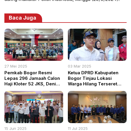
Baca Juga
27 Mei 2025
03 Mar 2025
Pemkab Bogor Resmi
Ketua DPRD Kabupaten
Lepas 296 Jamaah Calon
Bogor Tinjau Lokasi
Haji Kloter 52 JKS, Deni
Warga Hilang Terseret
Humaedi Jaga Nama Baik
Arus di Cisarua, Imbau
Daerah di Tanah Suci
Warga Waspada
15 Jun 2025
11 Jul 2025