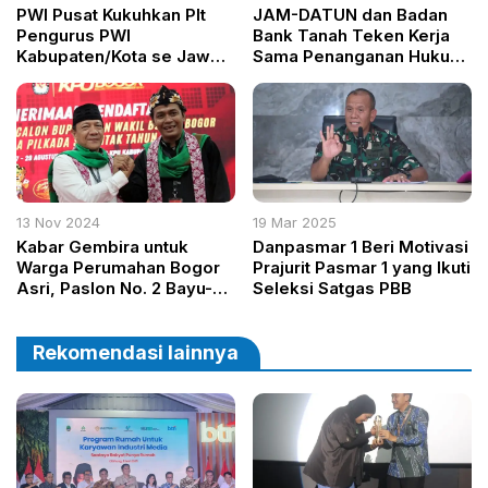
PWI Pusat Kukuhkan Plt
JAM-DATUN dan Badan
Pengurus PWI
Bank Tanah Teken Kerja
Kabupaten/Kota se Jawa
Sama Penanganan Hukum,
Barat, Tegaskan Soliditas
Fokus Lindungi Aset
Organisasi
Negara
13 Nov 2024
19 Mar 2025
Kabar Gembira untuk
Danpasmar 1 Beri Motivasi
Warga Perumahan Bogor
Prajurit Pasmar 1 yang Ikuti
Asri, Paslon No. 2 Bayu-
Seleksi Satgas PBB
Musa Janjikan Perbaikan
Infrastruktur dan Drainase
Rekomendasi lainnya