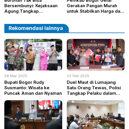
Buronan Tak Bisa
Pemkab Bogor Gelar
Bersembunyi: Kejaksaan
Gerakan Pangan Murah
Agung Tangkap
untuk Stabilkan Harga dan
Remyzard, Peringatkan
Dukung UMKM
DPO Lain Segera
Menyerahkan Diri
Rekomendasi lainnya
28 Mar 2025
03 Feb 2025
Bupati Bogor Rudy
Duel Maut di Lumajang
Susmanto: Wisata ke
Satu Orang Tewas, Polisi
Puncak Aman dan Nyaman
Tangkap Pelaku dalam
Waktu Kurang dari 24 Jam