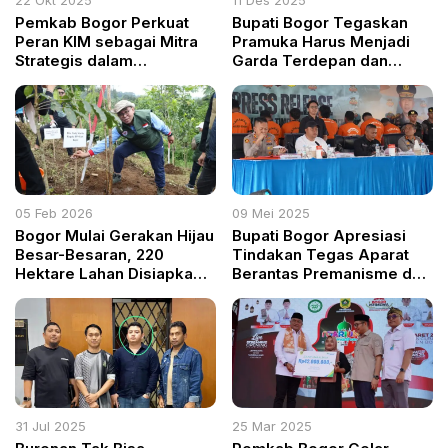
Pemkab Bogor Perkuat
Bupati Bogor Tegaskan
Peran KIM sebagai Mitra
Pramuka Harus Menjadi
Strategis dalam
Garda Terdepan dan
Penyebaran Informasi
Kekuatan Besar
Publik
Pembentuk Karakter
Generasi Bangsa
05 Feb 2026
09 Mei 2025
Bogor Mulai Gerakan Hijau
Bupati Bogor Apresiasi
Besar-Besaran, 220
Tindakan Tegas Aparat
Hektare Lahan Disiapkan
Berantas Premanisme dan
untuk Penanaman Pohon
Praktik Mata Elang
31 Jul 2025
25 Mar 2025