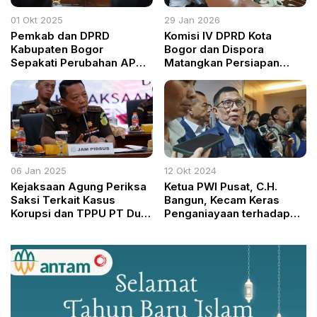
01 Okt 2025
29 Jan 2026
Pemkab dan DPRD
Komisi IV DPRD Kota
Kabupaten Bogor
Bogor dan Dispora
Sepakati Perubahan APBD
Matangkan Persiapan
2025
Porprov 2026, Fokus
Prestasi Atlet hingga
Dampak Ekonomi
06 Jan 2025
12 Okt 2024
Kejaksaan Agung Periksa
Ketua PWI Pusat, C.H.
Saksi Terkait Kasus
Bangun, Kecam Keras
Korupsi dan TPPU PT Duta
Penganiayaan terhadap
Palma Group
Wartawan di Kantor PWI
Kabupaten Bogor