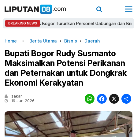
Kapolres Bogor Turunkan Personel Gabungan dan Brimob, Priori
BREAKING NEWS
Home
Berita Utama
•
Bisnis
•
Daerah
Bupati Bogor Rudy Susmanto
Maksimalkan Potensi Perikanan
dan Peternakan untuk Dongkrak
Ekonomi Kerakyatan
zakar
WhatsAp
Faceb
X
19 Jun 2026