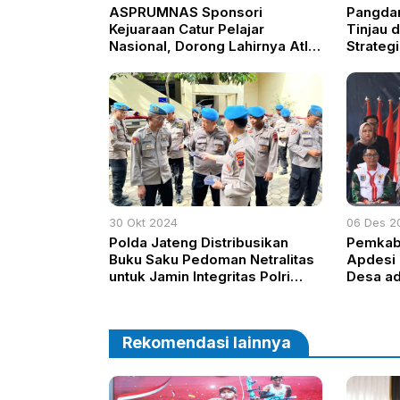
ASPRUMNAS Sponsori
Pangdam
Kejuaraan Catur Pelajar
Tinjau 
Nasional, Dorong Lahirnya Atlet
Strateg
Berprestasi Indonesia
RSKH Ka
30 Okt 2024
06 Des 2
Polda Jateng Distribusikan
Pemkab
Buku Saku Pedoman Netralitas
Apdesi 
untuk Jamin Integritas Polri
Desa ad
dalam Pengamanan Pilkada
Pemban
2024
Rekomendasi lainnya