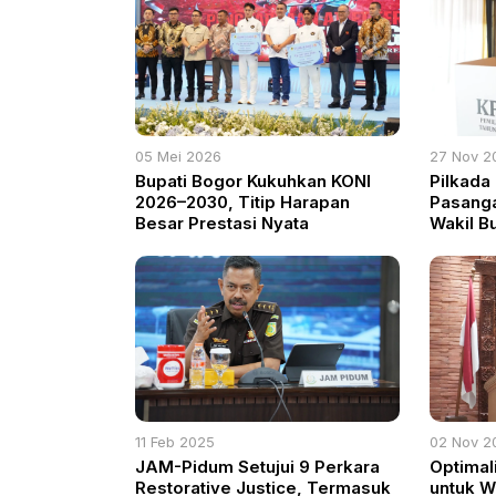
05 Mei 2026
27 Nov 2
Bupati Bogor Kukuhkan KONI
Pilkada
2026–2030, Titip Harapan
Pasanga
Besar Prestasi Nyata
Wakil B
di TPS 
11 Feb 2025
02 Nov 2
JAM-Pidum Setujui 9 Perkara
Optimal
Restorative Justice, Termasuk
untuk W