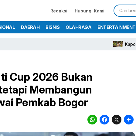
Redaksi
Hubungi Kami
SIONAL
DAERAH
BISNIS
OLAHRAGA
ENTERTAINMENT
Kapolres Bogor
ati Cup 2026 Bukan
 tetapi Membangun
wai Pemkab Bogor
WhatsA
Face
X