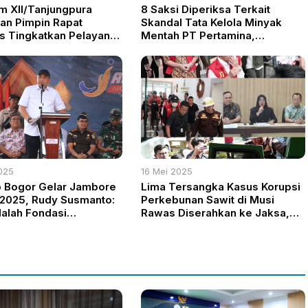
 XII/Tanjungpura
8 Saksi Diperiksa Terkait
dan Pimpin Rapat
Skandal Tata Kelola Minyak
is Tingkatkan Pelayanan
Mentah PT Pertamina,
rtika Husada
Tersangka HW Disorot
025
16 Mei 2025
 Bogor Gelar Jambore
Lima Tersangka Kasus Korupsi
2025, Rudy Susmanto:
Perkebunan Sawit di Musi
alah Fondasi
Rawas Diserahkan ke Jaksa,
gunan
Termasuk Mantan Bupati