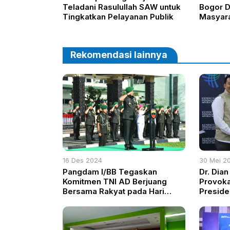
Teladani Rasulullah SAW untuk
Bogor D
Tingkatkan Pelayanan Publik
Masyara
Hasil Kl
Rekomendasi lainnya
16 Des 2024
30 Mei 2
Pangdam I/BB Tegaskan
Dr. Dian
Komitmen TNI AD Berjuang
Provoka
Bersama Rakyat pada Hari
Preside
Juang ke-79
Persatu