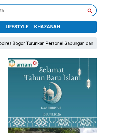
LIFESTYLE
KHAZANAH
runkan Personel Gabungan dan Brimob, Prioritaskan Pengamanan Ko
pp
book
Share