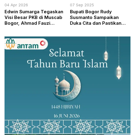
04 Apr 2026
07 Sep 2025
Edwin Sumarga Tegaskan
Bupati Bogor Rudy
Visi Besar PKB di Muscab
Susmanto Sampaikan
Bogor, Ahmad Fauzi
Duka Cita dan Pastikan
Soroti Penguatan Ideologi
Seluruh Biaya Korban
Kader
Ambruknya Majelis Taklim
Asobiyah Ditanggung
Pemkab