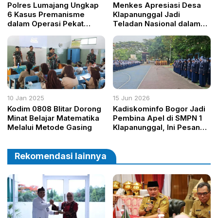
Polres Lumajang Ungkap
Menkes Apresiasi Desa
6 Kasus Premanisme
Klapanunggal Jadi
dalam Operasi Pekat
Teladan Nasional dalam
2025, Libatkan Oknum
Penanganan TBC
LSM
10 Jan 2025
15 Jun 2026
Kodim 0808 Blitar Dorong
Kadiskominfo Bogor Jadi
Minat Belajar Matematika
Pembina Apel di SMPN 1
Melalui Metode Gasing
Klapanunggal, Ini Pesan
yang Disampaikan
Rekomendasi lainnya