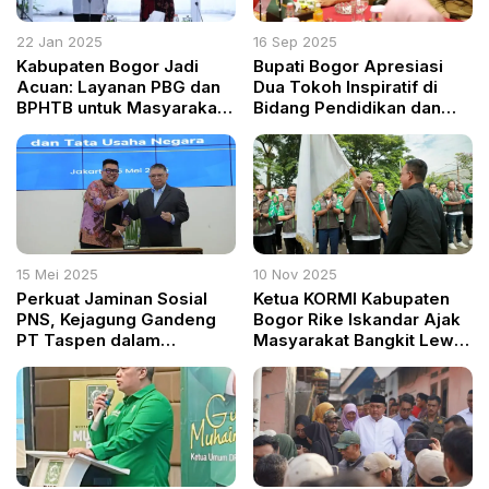
22 Jan 2025
16 Sep 2025
Kabupaten Bogor Jadi
Bupati Bogor Apresiasi
Acuan: Layanan PBG dan
Dua Tokoh Inspiratif di
BPHTB untuk Masyarakat
Bidang Pendidikan dan
Berpenghasilan Rendah
Sosial
Disorot Kota Jambi
15 Mei 2025
10 Nov 2025
Perkuat Jaminan Sosial
Ketua KORMI Kabupaten
PNS, Kejagung Gandeng
Bogor Rike Iskandar Ajak
PT Taspen dalam
Masyarakat Bangkit Lewat
Pendampingan Hukum
Semangat Olahraga di Hari
Pahlawan