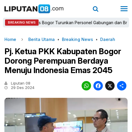
Kapolres Bogor Turunkan Personel Gabungan dan Brimob, Priori
BREAKING NEWS
Home
Berita Utama
•
Breaking News
•
Daerah
Pj. Ketua PKK Kabupaten Bogor
Dorong Perempuan Berdaya
Menuju Indonesia Emas 2045
Liputan 08
WhatsAp
Faceb
X
29 Des 2024