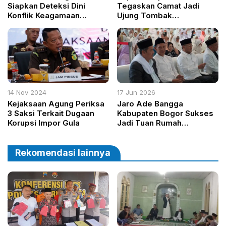
Siapkan Deteksi Dini
Tegaskan Camat Jadi
Konflik Keagamaan
Ujung Tombak
Menjelang Pilkada 2024
Pembangunan dan
Pelayanan Publik
14 Nov 2024
17 Jun 2026
Kejaksaan Agung Periksa
Jaro Ade Bangga
3 Saksi Terkait Dugaan
Kabupaten Bogor Sukses
Korupsi Impor Gula
Jadi Tuan Rumah
Musabaqah Adzan
Nusantara Mendunia II
Rekomendasi lainnya