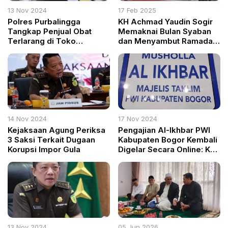
13 Nov 2024
17 Feb 2025
Polres Purbalingga
KH Achmad Yaudin Sogir
Tangkap Penjual Obat
Memaknai Bulan Syaban
Terlarang di Toko
dan Menyambut Ramadan
Kelontong Desa
dengan Hati Bersih
Selaganggeng, Ribuan
Butir Obat Disita
14 Nov 2024
17 Nov 2024
Kejaksaan Agung Periksa
Pengajian Al-Ikhbar PWI
3 Saksi Terkait Dugaan
Kabupaten Bogor Kembali
Korupsi Impor Gula
Digelar Secara Online: KH
Achmad Yaudin Sogir
Bahas Siksa Kubur dan
Penyebabnya
13 Nov 2024
05 Jun 2026