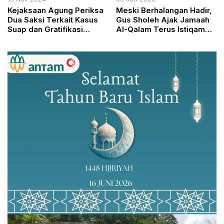
Kejaksaan Agung Periksa
Meski Berhalangan Hadir,
Dua Saksi Terkait Kasus
Gus Sholeh Ajak Jamaah
Suap dan Gratifikasi
Al-Qalam Terus Istiqamah
dalam Perkara Terpidana
Menuntut Ilmu
Ronald Tannur