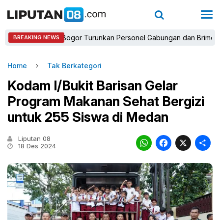
apolres Bogor Turunkan Personel Gabungan dan Brimob, Prioritas
BREAKING NEWS
Home
Tak Berkategori
Kodam I/Bukit Barisan Gelar
Program Makanan Sehat Bergizi
untuk 255 Siswa di Medan
Liputan 08
WhatsAp
Faceb
X
18 Des 2024