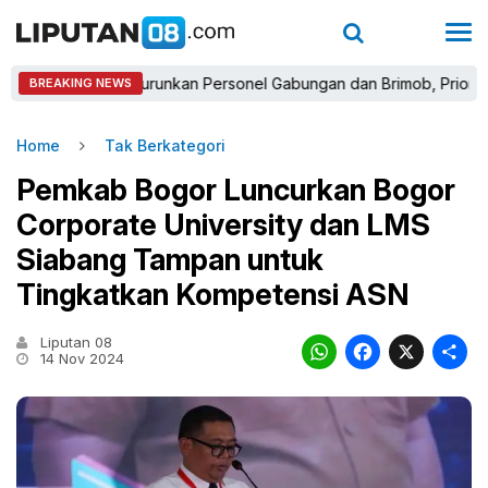
s Bogor Turunkan Personel Gabungan dan Brimob, Prioritaskan Pen
BREAKING NEWS
Home
Tak Berkategori
Pemkab Bogor Luncurkan Bogor
Corporate University dan LMS
Siabang Tampan untuk
Tingkatkan Kompetensi ASN
Liputan 08
WhatsAp
Faceb
X
14 Nov 2024