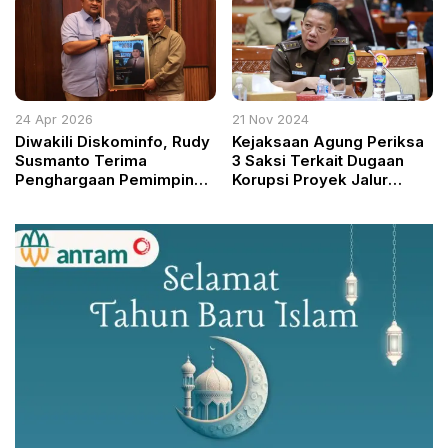
Terpidana Ronald Tannur
24 Apr 2026
21 Nov 2024
Diwakili Diskominfo, Rudy
Kejaksaan Agung Periksa
Susmanto Terima
3 Saksi Terkait Dugaan
Penghargaan Pemimpin
Korupsi Proyek Jalur
Inspiratif 2026 di Jakarta
Kereta Api Besitang-
Langsa