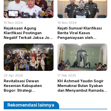
15 Nov 2024
19 Nov 2024
Kejaksaan Agung
Kejati Sumsel Klarifikasi
Klarifikasi Postingan
Berita Viral Kasus
Negatif Terkait Jaksa Jovi
Penganiayaan oleh
Andrea Bachtiar di Media
Terpidana Novi Binti Agani
Sosial
25 Apr 2026
17 Feb 2025
Revitalisasi Dewan
KH Achmad Yaudin Sogir
Kesenian Kabupaten
Memaknai Bulan Syaban
Bogor: Strategi
dan Menyambut Ramadan
Institusional dalam
dengan Hati Bersih
Pengembangan Seni dan
Pelestarian Budaya
Rekomendasi lainnya
Daerah