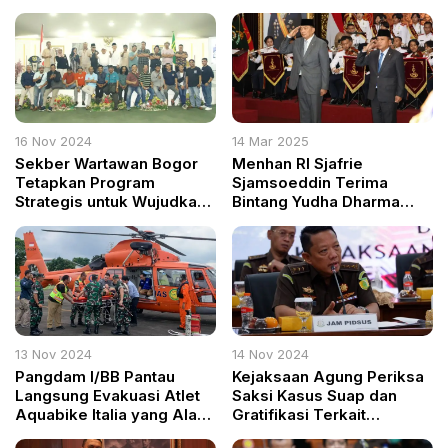
16 Nov 2024
14 Mar 2025
Sekber Wartawan Bogor
Menhan RI Sjafrie
Tetapkan Program
Sjamsoeddin Terima
Strategis untuk Wujudkan
Bintang Yudha Dharma
Kebersamaan Wartawan
Utama dari Panglima TNI
se-Bogor Raya
13 Nov 2024
14 Nov 2024
Pangdam I/BB Pantau
Kejaksaan Agung Periksa
Langsung Evakuasi Atlet
Saksi Kasus Suap dan
Aquabike Italia yang Alami
Gratifikasi Terkait
Insiden di Danau Toba
Penanganan Kasus