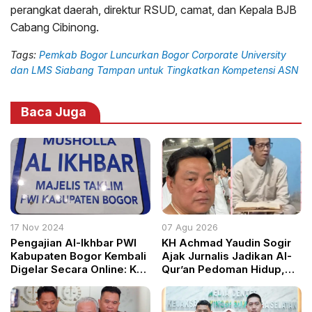
perangkat daerah, direktur RSUD, camat, dan Kepala BJB
Cabang Cibinong.
Tags:
Pemkab Bogor Luncurkan Bogor Corporate University
dan LMS Siabang Tampan untuk Tingkatkan Kompetensi ASN
Baca Juga
17 Nov 2024
07 Agu 2026
Pengajian Al-Ikhbar PWI
KH Achmad Yaudin Sogir
Kabupaten Bogor Kembali
Ajak Jurnalis Jadikan Al-
Digelar Secara Online: KH
Qur’an Pedoman Hidup,
Achmad Yaudin Sogir
Gus Sholeh Kirim Doa dari
Bahas Siksa Kubur dan
Tanah Suci
Penyebabnya