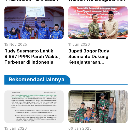
Simbol Semangat
Yoga Optimis
Persatuan dan
Implementasi Asta Cita
Pemberdayaan Rakyat
Capai Target Indonesia
Emas 2045
15 Nov 2025
11 Jun 2026
Rudy Susmanto Lantik
Bupati Bogor Rudy
9.687 PPPK Paruh Waktu,
Susmanto Dukung
Terbesar di Indonesia
Kesejahteraan
Paspampres, Hibahkan
Lahan untuk Rumah Susun
Rekomendasi lainnya
15 Jan 2026
06 Jan 2025