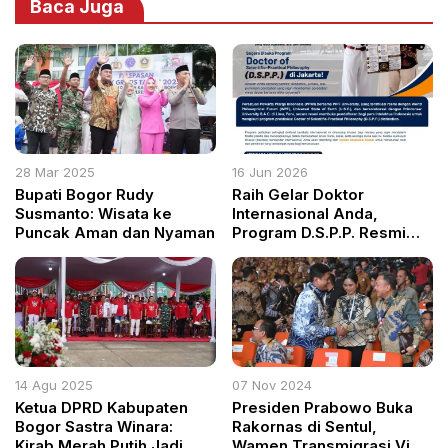
Baca Juga
28 Mar 2025
16 Jun 2026
Bupati Bogor Rudy
Raih Gelar Doktor
Susmanto: Wisata ke
Internasional Anda,
Puncak Aman dan Nyaman
Program D.S.P.P. Resmi
Dibuka di Jakarta
14 Agu 2025
07 Nov 2024
Ketua DPRD Kabupaten
Presiden Prabowo Buka
Bogor Sastra Winara:
Rakornas di Sentul,
Kirab Merah Putih Jadi
Wamen Transmigrasi Viva