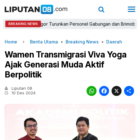
apolres Bogor Turunkan Personel Gabungan dan Brimob, Prioritask
BREAKING NEWS
Home
Berita Utama
•
Breaking News
•
Daerah
Wamen Transmigrasi Viva Yoga
Ajak Generasi Muda Aktif
Berpolitik
Liputan 08
WhatsAp
Faceb
X
10 Des 2024