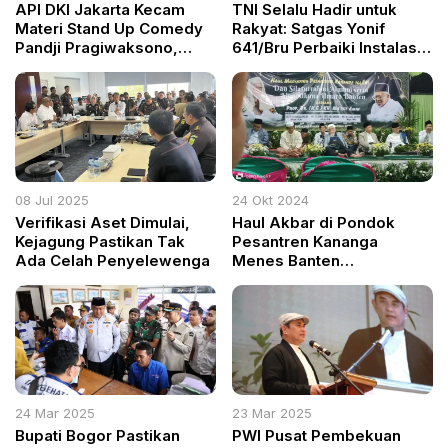
API DKI Jakarta Kecam
TNI Selalu Hadir untuk
Materi Stand Up Comedy
Rakyat: Satgas Yonif
Pandji Pragiwaksono,
641/Bru Perbaiki Instalasi
Dinilai Singgung Kesucian
Listrik Warga di Yalimo
Ibadah
08 Jul 2025
24 Okt 2024
Verifikasi Aset Dimulai,
Haul Akbar di Pondok
Kejagung Pastikan Tak
Pesantren Kananga
Ada Celah Penyelewenga
Menes Banten
Memperingati Guru Besar
dan Reuni Alumni
24 Mar 2025
23 Mar 2025
Bupati Bogor Pastikan
PWI Pusat Pembekuan