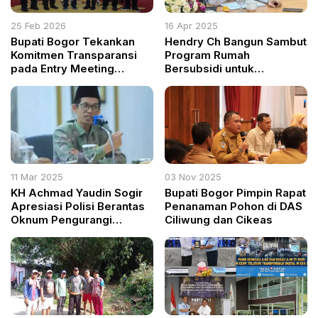
25 Feb 2026
16 Apr 2025
Bupati Bogor Tekankan
Hendry Ch Bangun Sambut
Komitmen Transparansi
Program Rumah
pada Entry Meeting
Bersubsidi untuk
Pemeriksaan LKPD 2025
Wartawan Wujud
oleh BPK Jabar
Kepedulian Pemerintah
terhadap Pekerja Media
11 Mar 2025
03 Nov 2025
KH Achmad Yaudin Sogir
Bupati Bogor Pimpin Rapat
Apresiasi Polisi Berantas
Penanaman Pohon di DAS
Oknum Pengurangi
Ciliwung dan Cikeas
Takaran Minyakita: Ini
Jelas Pidana dan Haram
Secara Syariat