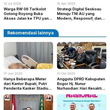
13 Jul 2025
15 Apr 2025
Warga RW 06 Tarikolot
Strategi Digital Seskoau
Gotong Royong Buka
Menuju TNI AU yang
Akses Jalan ke TPU yang
Modern, Responsif, dan
Terlantar, Harapkan
Tangguh
Respons Cepat dari
Pemerintah
Rekomendasi lainnya
17 Jun 2026
01 Okt 2025
Hanya Beberapa Meter
Anggota DPRD Kabupaten
dari Kantor Bupati, Putri
Bogor Hj. Nunur
Penderita Kanker Stadium
Nurhasdian: Hari Kesaktian
4B Berharap Pemerintah
Pancasila Momentum
Hadir Menyelamatkan
Strategis Meneguhkan
Hidupnya
Identitas Bangsa