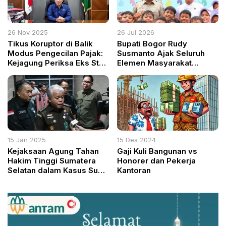
26 Nov 2025
26 Jul 2026
Tikus Koruptor di Balik
Bupati Bogor Rudy
Modus Pengecilan Pajak:
Susmanto Ajak Seluruh
Kejagung Periksa Eks Staf
Elemen Masyarakat
Ahli Menkeu dan Kepala
Lindungi Anak dari Bahaya
KPP
Narkoba
15 Jan 2025
15 Des 2024
Kejaksaan Agung Tahan
Gaji Kuli Bangunan vs
Hakim Tinggi Sumatera
Honorer dan Pekerja
Selatan dalam Kasus Suap
Kantoran
dan Gratifikasi