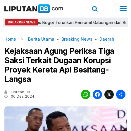
Kapolres Bogor Turunkan Personel Gabungan dan Brimob, Prior
BREAKING NEWS
Home
Berita Utama
•
Breaking News
•
Daerah
Kejaksaan Agung Periksa Tiga
Saksi Terkait Dugaan Korupsi
Proyek Kereta Api Besitang-
Langsa
Liputan 08
WhatsAp
Faceb
X
06 Des 2024