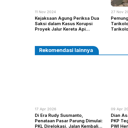
11 Nov 2024
27 Nov 2
Kejaksaan Agung Periksa Dua
Pemungu
Saksi dalam Kasus Korupsi
Tarikol
Proyek Jalur Kereta Api
Tarikol
Besitang-Langsa
Optimis
99%
Rekomendasi lainnya
17 Apr 2026
09 Apr 2
Di Era Rudy Susmanto,
Dian As
Penataan Pasar Parung Dimulai:
PKP Te
PKL Direlokasi, Jalan Kembali
PWI Hen