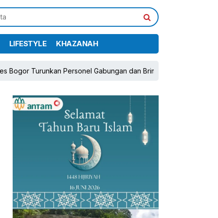
LIFESTYLE
KHAZANAH
unkan Personel Gabungan dan Brimob, Prioritaskan Pengamanan Ko
pp
book
Share