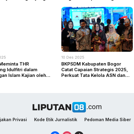
025
10 Des 2025
Meminta THR
BKPSDM Kabupaten Bogor
g Idulfitri dalam
Catat Capaian Strategis 2025,
an Islam Kajian oleh
Perkuat Tata Kelola ASN dan
ad Yaudin Sogir
Layanan Publik
jakan Privasi
Kode Etik Jurnalistik
Pedoman Media Siber