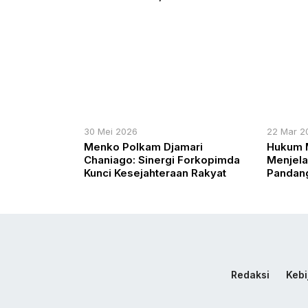
Lancar
Sah
30 Mei 2026
22 Mar 2
Menko Polkam Djamari
Hukum 
Chaniago: Sinergi Forkopimda
Menjelan
Kunci Kesejahteraan Rakyat
Pandang
KH Achm
Redaksi
Kebi