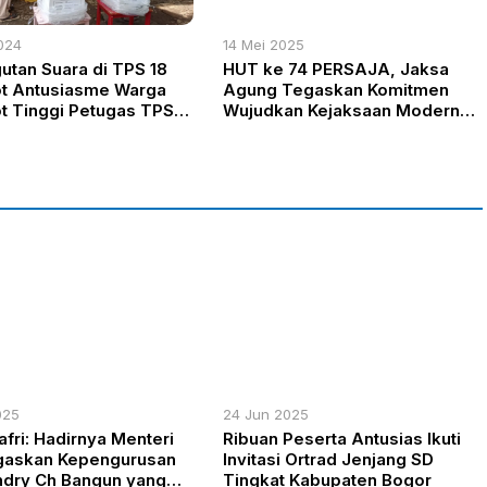
024
14 Mei 2025
tan Suara di TPS 18
HUT ke 74 PERSAJA, Jaksa
ot Antusiasme Warga
Agung Tegaskan Komitmen
ot Tinggi Petugas TPS
Wujudkan Kejaksaan Modern
 Partisipasi Mencapai
dan Humanis
025
24 Jun 2025
afri: Hadirnya Menteri
Ribuan Peserta Antusias Ikuti
gaskan Kepengurusan
Invitasi Ortrad Jenjang SD
dry Ch Bangun yang
Tingkat Kabupaten Bogor