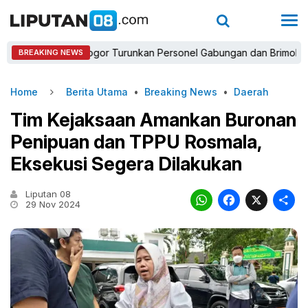
polres Bogor Turunkan Personel Gabungan dan Brimob, Prioritask
BREAKING NEWS
Home
Berita Utama
•
Breaking News
•
Daerah
Tim Kejaksaan Amankan Buronan
Penipuan dan TPPU Rosmala,
Eksekusi Segera Dilakukan
Liputan 08
WhatsAp
Faceb
X
29 Nov 2024