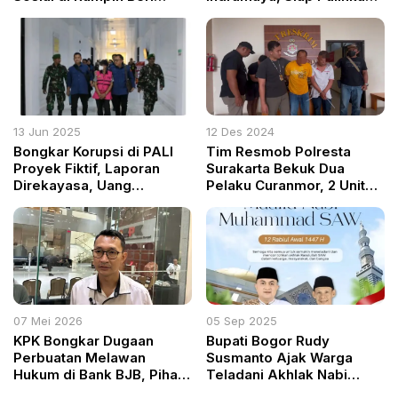
Manfaat Nyata untuk
Marwah dan Soliditas
Masyarakat
Organisasi
13 Jun 2025
12 Des 2024
Bongkar Korupsi di PALI
Tim Resmob Polresta
Proyek Fiktif, Laporan
Surakarta Bekuk Dua
Direkayasa, Uang
Pelaku Curanmor, 2 Unit
Mengalir ke Kantong
Motor Berhasil Diamankan
Pribadi
07 Mei 2026
05 Sep 2025
KPK Bongkar Dugaan
Bupati Bogor Rudy
Perbuatan Melawan
Susmanto Ajak Warga
Hukum di Bank BJB, Pihak
Teladani Akhlak Nabi
Terlibat Mulai Panas
Muhammad SAW di