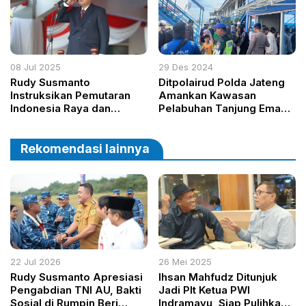
08 Jul 2025
29 Des 2024
Rudy Susmanto
Ditpolairud Polda Jateng
Instruksikan Pemutaran
Amankan Kawasan
Indonesia Raya dan
Pelabuhan Tanjung Emas
Pancasila Tiap Pagi di
Selama Nataru
Kabupaten Bogor, Dorong
Semangat Nasionalisme
Rekomendasi lainnya
22 Jul 2026
26 Mei 2025
Rudy Susmanto Apresiasi
Ihsan Mahfudz Ditunjuk
Pengabdian TNI AU, Bakti
Jadi Plt Ketua PWI
Sosial di Rumpin Beri
Indramayu, Siap Pulihkan