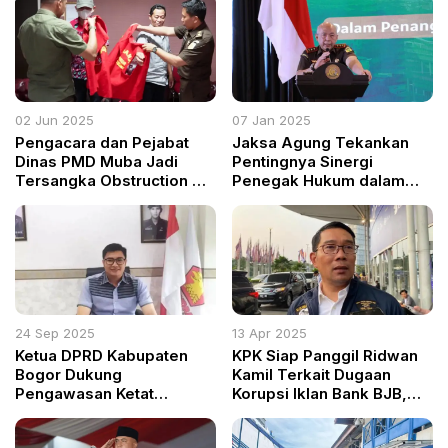
02 Jun 2025
07 Jan 2025
Pengacara dan Pejabat
Jaksa Agung Tekankan
Dinas PMD Muba Jadi
Pentingnya Sinergi
Tersangka Obstruction of
Penegak Hukum dalam
Justice Kasus Korupsi Rp
Penanganan Perkara
Jaringan Desa
Koneksitas Korupsi
24 Sep 2025
13 Apr 2025
Ketua DPRD Kabupaten
KPK Siap Panggil Ridwan
Bogor Dukung
Kamil Terkait Dugaan
Pengawasan Ketat
Korupsi Iklan Bank BJB,
Program Makanan Bergizi
Doelsamson Desak
di Sekolah
Transparansi Total