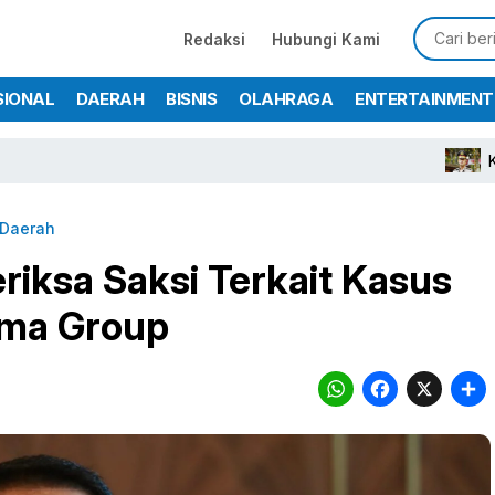
Redaksi
Hubungi Kami
SIONAL
DAERAH
BISNIS
OLAHRAGA
ENTERTAINMENT
Kapolres Bo
Daerah
iksa Saksi Terkait Kasus
lma Group
WhatsA
Face
X