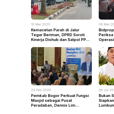
15 Mei 2025
06 Mei 2
Kemacetan Parah di Jalur
Bidprop
Tegar Beriman, DPRD Soroti
Periksa
Kinerja Dishub dan Satpol PP
Operasi
Jangan Hanya Diam!
Komitme
Profesi
23 Feb 2026
06 Jul 2
Pemkab Bogor Perkuat Fungsi
Bukan S
Masjid sebagai Pusat
Siapkan
Peradaban, Dennis Lim
Lumbun
Apresiasi Komitmen Awal