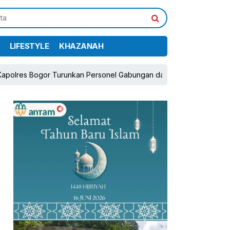
LIFESTYLE
KHAZANAH
gor Turunkan Personel Gabungan dan Brimob, Prioritaskan Pengama
pp
book
Share