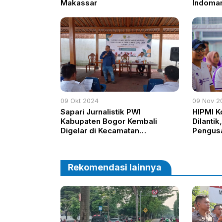
Makassar
Indomare
09 Okt 2024
09 Nov 2
Sapari Jurnalistik PWI
HIPMI K
Kabupaten Bogor Kembali
Dilantik
Digelar di Kecamatan
Pengus
Tajurhalang, Bahas UU Pers
Pereko
dan Kode Etik Jurnalistik
Rekomendasi lainnya