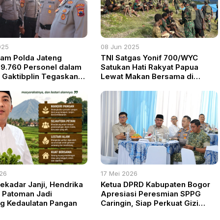
025
08 Jun 2025
am Polda Jateng
TNI Satgas Yonif 700/WYC
 9.760 Personel dalam
Satukan Hati Rakyat Papua
 Gaktibplin Tegaskan
Lewat Makan Bersama di
n Etika dan Disiplin
Kampung Wombru
026
17 Mei 2026
ekadar Janji, Hendrika
Ketua DPRD Kabupaten Bogor
 Patoman Jadi
Apresiasi Peresmian SPPG
g Kedaulatan Pangan
Caringin, Siap Perkuat Gizi
Anak dan Ketahanan Pangan