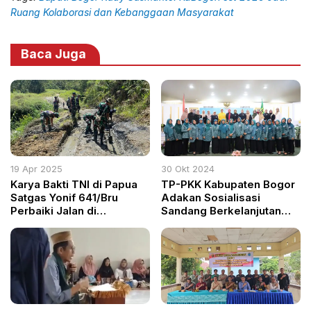
Ruang Kolaborasi dan Kebanggaan Masyarakat
Baca Juga
19 Apr 2025
30 Okt 2024
Karya Bakti TNI di Papua
TP-PKK Kabupaten Bogor
Satgas Yonif 641/Bru
Adakan Sosialisasi
Perbaiki Jalan di
Sandang Berkelanjutan
Eragayam
untuk Kurangi Limbah
Tekstil