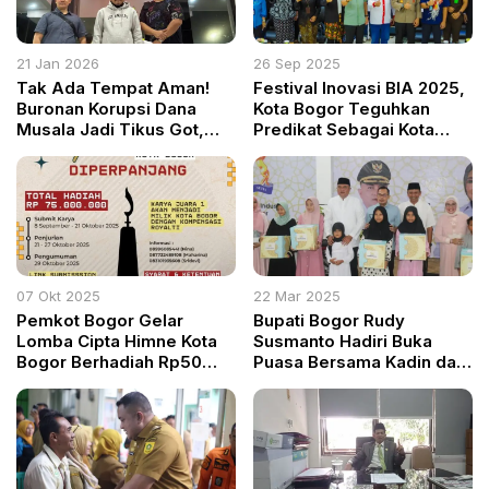
21 Jan 2026
26 Sep 2025
Tak Ada Tempat Aman!
Festival Inovasi BIA 2025,
Buronan Korupsi Dana
Kota Bogor Teguhkan
Musala Jadi Tikus Got,
Predikat Sebagai Kota
Syarif bin Onde Dibekuk
Pendidikan, Sains, dan
Satgas SIRI Kejagung
Kreatif
07 Okt 2025
22 Mar 2025
Pemkot Bogor Gelar
Bupati Bogor Rudy
Lomba Cipta Himne Kota
Susmanto Hadiri Buka
Bogor Berhadiah Rp50
Puasa Bersama Kadin dan
Juta
Santuni Anak Yatim: Wujud
Kepedulian di Bulan Suci