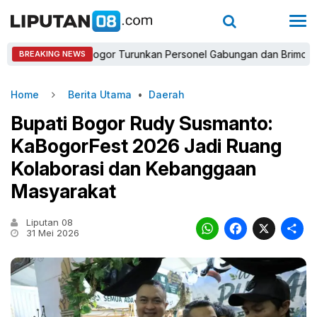
Kapolres Bogor Turunkan Personel Gabungan dan Brimob, Prioritas
BREAKING NEWS
Home
Berita Utama
•
Daerah
Bupati Bogor Rudy Susmanto:
KaBogorFest 2026 Jadi Ruang
Kolaborasi dan Kebanggaan
Masyarakat
Liputan 08
WhatsAp
Faceb
X
31 Mei 2026