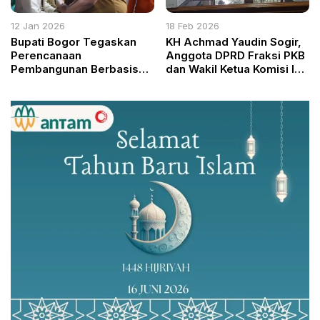
12 Jan 2026
18 Feb 2026
Bupati Bogor Tegaskan
KH Achmad Yaudin Sogir,
Perencanaan
Anggota DPRD Fraksi PKB
Pembangunan Berbasis
dan Wakil Ketua Komisi I
Aspirasi Warga pada
DPRD Kabupaten Bogor,
Musrenbang Kelurahan
Tekankan Dimensi
Puspanegara
Tasawuf Ramadhan 1447
H