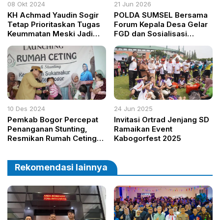
08 Okt 2024
21 Jun 2026
KH Achmad Yaudin Sogir
POLDA SUMSEL Bersama
Tetap Prioritaskan Tugas
Forum Kepala Desa Gelar
Keummatan Meski Jadi
FGD dan Sosialisasi
Anggota DPRD Kabupaten
Antisipasi Meningkatnya
Bogor
Kriminalitas
Jalanan/BEGAL
10 Des 2024
24 Jun 2025
Pemkab Bogor Percepat
Invitasi Ortrad Jenjang SD
Penanganan Stunting,
Ramaikan Event
Resmikan Rumah Ceting
Kabogorfest 2025
Kedua di Sukamakmur
Rekomendasi lainnya