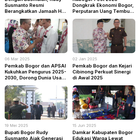
Susmanto Resmi
Dongkrak Ekonomi Bogor,
Berangkatkan Jamaah Haji
Perputaran Uang Tembus
Kloter 24
Rp2,5 Miliar
06 Mar 2025
02 Jan 2025
Pemkab Bogor dan APSAI
Pemkab Bogor dan Kejari
Kukuhkan Pengurus 2025-
Cibinong Perkuat Sinergi
2030, Dorong Dunia Usaha
di Awal 2025
Wujudkan Kabupaten
Layak Anak
19 Mei 2025
15 Jun 2025
Bupati Bogor Rudy
Damkar Kabupaten Bogor
Susmanto Ajak Generasi
Edukasi Warga Lewat