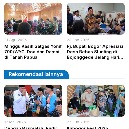
Kampung Polimo
Fokus Efisiensi Anggaran
31 Agu 2025
23 Jan 2025
Minggu Kasih Satgas Yonif
Pj. Bupati Bogor Apresiasi
700/WYC: Doa dan Damai
Desa Bebas Stunting di
di Tanah Papua
Bojonggede Jelang Hari
Gizi Nasional
Rekomendasi lainnya
17 Mei 2026
27 Jun 2025
Dengan Basmalah, Rudy
Kabogor Fest 2025