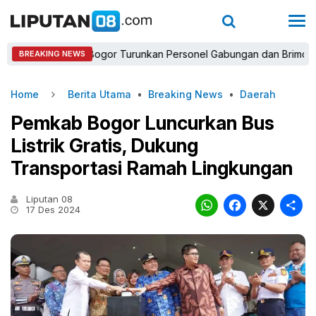
Kapolres Bogor Turunkan Personel Gabungan dan Brimob, Priorita
BREAKING NEWS
Home
Berita Utama
•
Breaking News
•
Daerah
Pemkab Bogor Luncurkan Bus
Listrik Gratis, Dukung
Transportasi Ramah Lingkungan
Liputan 08
WhatsAp
Faceb
X
17 Des 2024