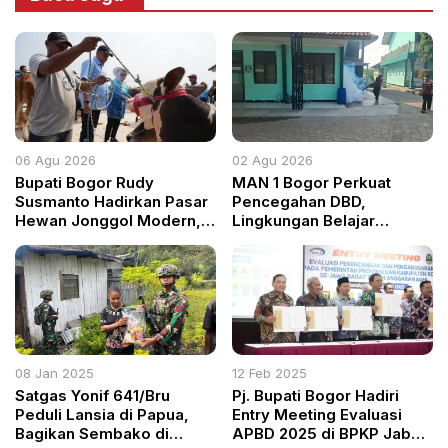
06 Agu 2026
02 Agu 2026
Bupati Bogor Rudy
MAN 1 Bogor Perkuat
Susmanto Hadirkan Pasar
Pencegahan DBD,
Hewan Jonggol Modern,
Lingkungan Belajar
Perkuat Sektor
Difogging
Peternakan dan UMKM
08 Jan 2025
12 Feb 2025
Satgas Yonif 641/Bru
Pj. Bupati Bogor Hadiri
Peduli Lansia di Papua,
Entry Meeting Evaluasi
Bagikan Sembako di
APBD 2025 di BPKP Jabar: