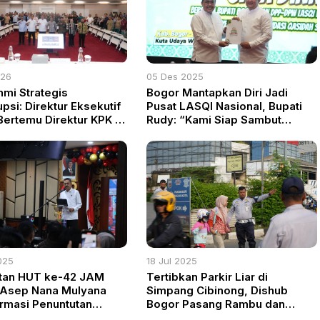
026
05 Des 2025
hmi Strategis
Bogor Mantapkan Diri Jadi
psi: Direktur Eksekutif
Pusat LASQI Nasional, Bupati
ertemu Direktur KPK di
Rudy: “Kami Siap Sambut
n Pimpinan Kabupaten
Nusantara”
025
18 Jul 2025
tan HUT ke-42 JAM
Tertibkan Parkir Liar di
 Asep Nana Mulyana
Simpang Cibinong, Dishub
rmasi Penuntutan
Bogor Pasang Rambu dan
Dasar Asta Cita
Siapkan JPO