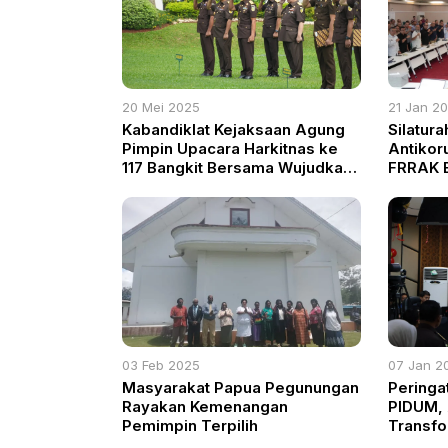
20 Mei 2025
21 Jan 2
Kabandiklat Kejaksaan Agung
Silatura
Pimpin Upacara Harkitnas ke
Antikoru
117 Bangkit Bersama Wujudkan
FRRAK B
Indonesia Kuat
Hadapa
Bogor
03 Feb 2025
07 Jan 2
Masyarakat Papua Pegunungan
Peringa
Rayakan Kemenangan
PIDUM,
Pemimpin Terpilih
Transfo
dengan 