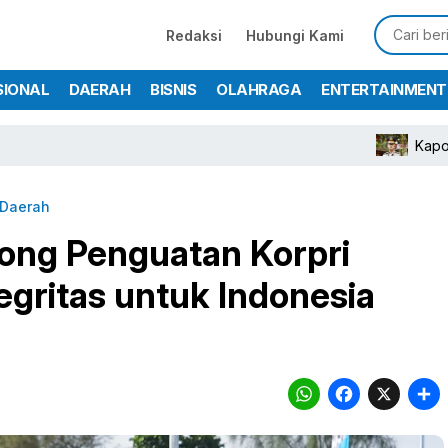
Redaksi
Hubungi Kami
SIONAL
DAERAH
BISNIS
OLAHRAGA
ENTERTAINMENT
Kapolres Bogor
Daerah
rong Penguatan Korpri
gritas untuk Indonesia
WhatsA
Face
X