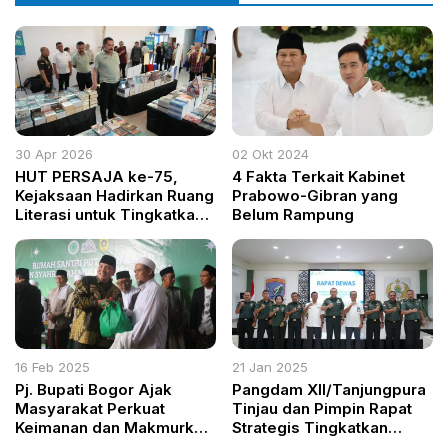
30 Apr 2026
02 Okt 2024
HUT PERSAJA ke-75,
4 Fakta Terkait Kabinet
Kejaksaan Hadirkan Ruang
Prabowo-Gibran yang
Literasi untuk Tingkatkan
Belum Rampung
Kualitas Jaksa
16 Feb 2025
21 Jan 2025
Pj. Bupati Bogor Ajak
Pangdam XII/Tanjungpura
Masyarakat Perkuat
Tinjau dan Pimpin Rapat
Keimanan dan Makmurkan
Strategis Tingkatkan
Masjid
Pelayanan RSKH Kartika