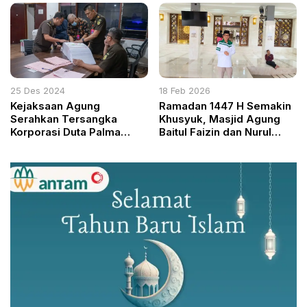
Husada
25 Des 2024
18 Feb 2026
Kejaksaan Agung
Ramadan 1447 H Semakin
Serahkan Tersangka
Khusyuk, Masjid Agung
Korporasi Duta Palma
Baitul Faizin dan Nurul
Group ke Pengadilan
Wathon Bersolek
Tipikor