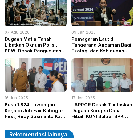
Infrastruktur, Pendidikan,
dan Reformasi Tata Kelola
07 Agu 2026
09 Jan 2025
Dugaan Mafia Tanah
Pemagaran Laut di
Libatkan Oknum Polisi,
Tangerang Ancaman Bagi
PPWI Desak Pengusutan
Ekologi dan Kehidupan
Tuntas Kasus Keluarga
Masyarakat Pesisir
Ambar Witjaksono
16 Jun 2025
17 Jan 2025
Buka 1.824 Lowongan
LAPPOR Desak Tuntaskan
Kerja di Job Fair Kabogor
Dugaan Korupsi Dana
Fest, Rudy Susmanto Kami
Hibah KONI Sultra, BPK
Hadir Untuk Pencari Kerja
Sebut Temuan Rp115 Juta
dan Sisa Rp2 Miliar Belum
Dikembalikan
Rekomendasi lainnya