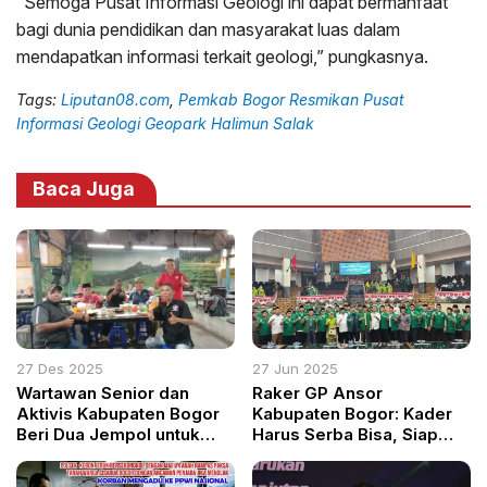
“Semoga Pusat Informasi Geologi ini dapat bermanfaat
bagi dunia pendidikan dan masyarakat luas dalam
mendapatkan informasi terkait geologi,” pungkasnya.
Tags:
Liputan08.com
,
Pemkab Bogor Resmikan Pusat
Informasi Geologi Geopark Halimun Salak
Baca Juga
27 Des 2025
27 Jun 2025
Wartawan Senior dan
Raker GP Ansor
Aktivis Kabupaten Bogor
Kabupaten Bogor: Kader
Beri Dua Jempol untuk
Harus Serba Bisa, Siap
Kinerja Bupati Rudy
Hadapi Tantangan Zaman
Susmanto, Soroti