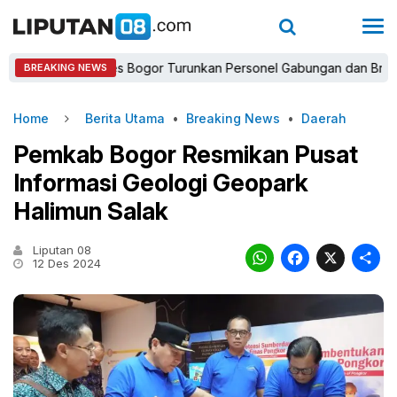
Kapolres Bogor Turunkan Personel Gabungan dan Brimob, Priori
BREAKING NEWS
Home
Berita Utama
•
Breaking News
•
Daerah
Pemkab Bogor Resmikan Pusat
Informasi Geologi Geopark
Halimun Salak
Liputan 08
WhatsAp
Faceb
X
12 Des 2024