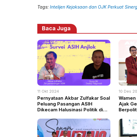
Tags:
Intelijen Kejaksaan dan OJK Perkuat Sine
Baca Juga
11 Okt 2024
10 Des 2
Pernyataan Akbar Zulfakar Soal
Wamen T
Peluang Pasangan ASIH
Ajak Ge
Dikecam Halusinasi Politik di
Berpolit
Tengah Dinamika Baru PKS