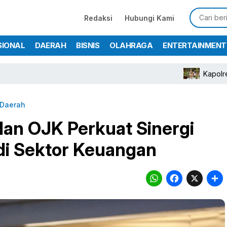
Redaksi
Hubungi Kami
SIONAL
DAERAH
BISNIS
OLAHRAGA
ENTERTAINMENT
Kapolres Bogor Turunk
Daerah
 dan OJK Perkuat Sinergi
i Sektor Keuangan
WhatsA
Face
X