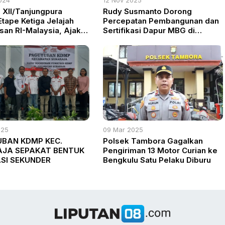
XII/Tanjungpura
Rudy Susmanto Dorong
Etape Ketiga Jelajah
Percepatan Pembangunan dan
san RI-Malaysia, Ajak
Sertifikasi Dapur MBG di
akat Jaga Keamanan
Kabupaten Bogor
025
09 Mar 2025
BAN KDMP KEC.
Polsek Tambora Gagalkan
JA SEPAKAT BENTUK
Pengiriman 13 Motor Curian ke
SI SEKUNDER
Bengkulu Satu Pelaku Diburu