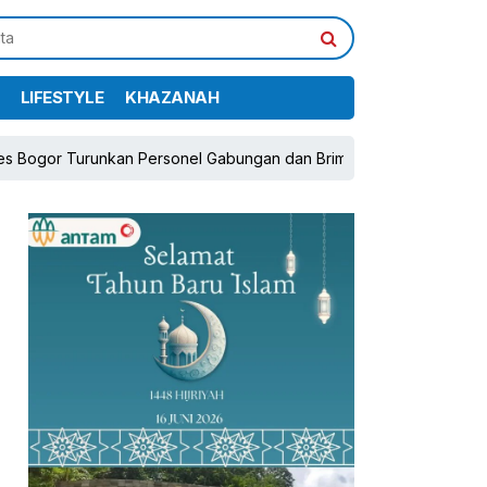
LIFESTYLE
KHAZANAH
an Personel Gabungan dan Brimob, Prioritaskan Pengamanan Konfli
pp
book
Share