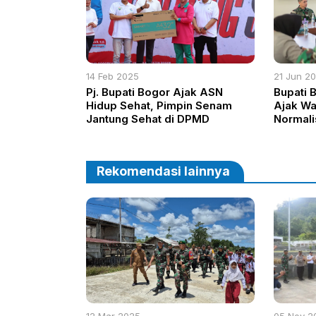
14 Feb 2025
21 Jun 2
Pj. Bupati Bogor Ajak ASN
Bupati 
Hidup Sehat, Pimpin Senam
Ajak W
Jantung Sehat di DPMD
Normali
Bebas B
Rekomendasi lainnya
12 Mar 2025
05 Nov 2