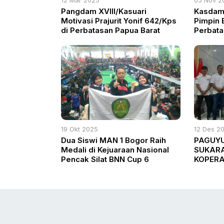
Pangdam XVIII/Kasuari
Kasdam 
Motivasi Prajurit Yonif 642/Kps
Pimpin 
di Perbatasan Papua Barat
Perbata
Masyar
Pilkada
19 Okt 2025
12 Des 2
Dua Siswi MAN 1 Bogor Raih
PAGUYU
Medali di Kejuaraan Nasional
SUKARA
Pencak Silat BNN Cup 6
KOPERA