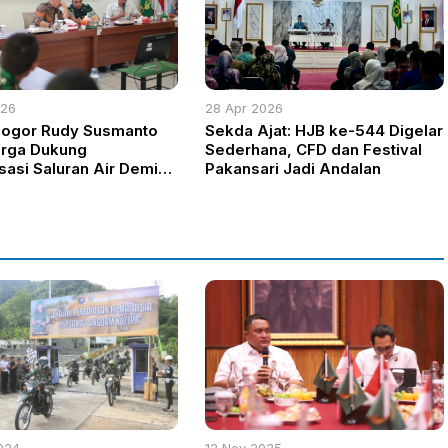
026
28 Apr 2026
Bogor Rudy Susmanto
Sekda Ajat: HJB ke-544 Digelar
arga Dukung
Sederhana, CFD dan Festival
sasi Saluran Air Demi
Pakansari Jadi Andalan
anjir
024
12 Nov 2025