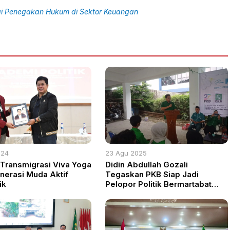
rgi Penegakan Hukum di Sektor Keuangan
024
23 Agu 2025
ransmigrasi Viva Yoga
Didin Abdullah Gozali
nerasi Muda Aktif
Tegaskan PKB Siap Jadi
ik
Pelopor Politik Bermartabat
Menuju Pemilu 2029