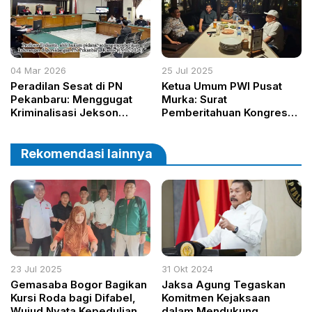
04 Mar 2026
25 Jul 2025
Peradilan Sesat di PN
Ketua Umum PWI Pusat
Pekanbaru: Menggugat
Murka: Surat
Kriminalisasi Jekson
Pemberitahuan Kongres
Sihombing dan Runtuhnya
PWI Disebut Ilegal dan
Pilar Keadilan
Memicu Kegaduhan
Rekomendasi lainnya
23 Jul 2025
31 Okt 2024
Gemasaba Bogor Bagikan
Jaksa Agung Tegaskan
Kursi Roda bagi Difabel,
Komitmen Kejaksaan
Wujud Nyata Kepedulian
dalam Mendukung