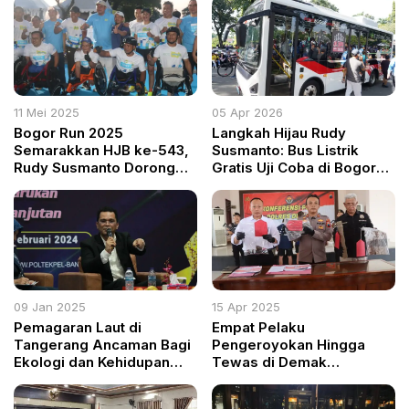
11 Mei 2025
05 Apr 2026
Bogor Run 2025
Langkah Hijau Rudy
Semarakkan HJB ke-543,
Susmanto: Bus Listrik
Rudy Susmanto Dorong
Gratis Uji Coba di Bogor
Event Olahraga Bertaraf
Resmi Diluncurkan
Nasional
09 Jan 2025
15 Apr 2025
Pemagaran Laut di
Empat Pelaku
Tangerang Ancaman Bagi
Pengeroyokan Hingga
Ekologi dan Kehidupan
Tewas di Demak
Masyarakat Pesisir
Ditangkap, Polisi Masih
Buru Lima Pelaku Lain