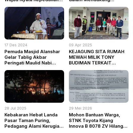
Sosial di Harlah ke-27 PKB
Program Kerja Pemerintah
di Kunjungan Kerja Virtual
17 Des 2024
09 Apr 2025
Pemuda Masjid Alanshar
KEJAGUNG SITA RUMAH
Gelar Tablig Akbar
MEWAH MILIK TONY
Peringati Maulid Nabi
BUDIMAN TERKAIT
Muhammad SAW
KASUS PAJAK SENILAI
RP634 MILIAR
28 Jul 2025
29 Mei 2026
Kebakaran Hebat Landa
Mohon Bantuan Warga,
Pasar Taman Puring,
STNK Toyota Kijang
Pedagang Alami Kerugian
Innova B 8078 ZV Hilang
Miliaran Rupiah
di Sekitar Ciampea