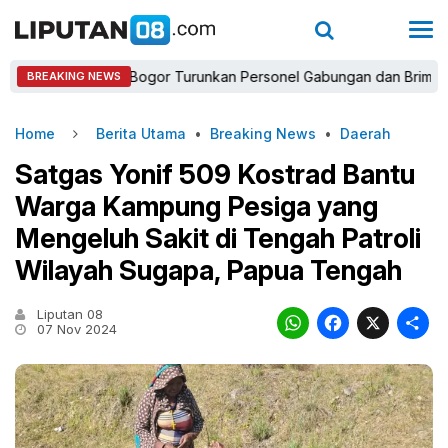
Kapolres Bogor Turunkan Personel Gabungan dan Brimob, Priorita
BREAKING NEWS
Home
Berita Utama
•
Breaking News
•
Daerah
Satgas Yonif 509 Kostrad Bantu
Warga Kampung Pesiga yang
Mengeluh Sakit di Tengah Patroli
Wilayah Sugapa, Papua Tengah
Liputan 08
WhatsAp
Faceb
X
07 Nov 2024