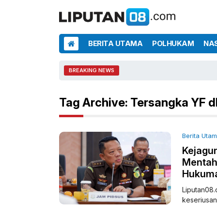
BERITA UTAMA
POLHUKAM
NA
BREAKING NEWS
Tag Archive: Tersangka YF 
Berita Uta
Kejagun
Mentah
Hukuma
Liputan08
keseriusan