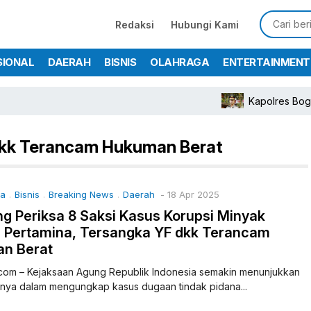
Redaksi
Hubungi Kami
SIONAL
DAERAH
BISNIS
OLAHRAGA
ENTERTAINMENT
Kapolres Bogor T
dkk Terancam Hukuman Berat
ma
Bisnis
Breaking News
Daerah
- 18 Apr 2025
.
.
.
g Periksa 8 Saksi Kasus Korupsi Minyak
 Pertamina, Tersangka YF dkk Terancam
n Berat
.com – Kejaksaan Agung Republik Indonesia semakin menunjukkan
nya dalam mengungkap kasus dugaan tindak pidana...