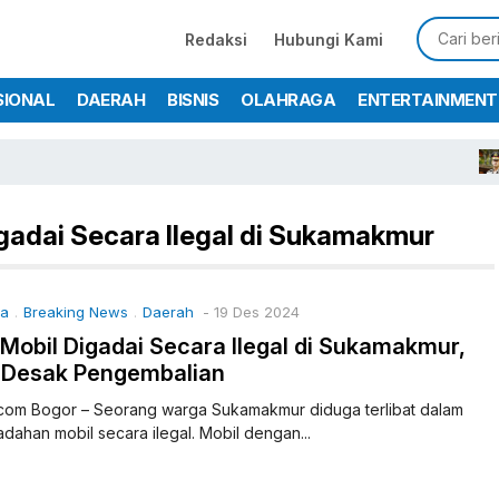
Redaksi
Hubungi Kami
SIONAL
DAERAH
BISNIS
OLAHRAGA
ENTERTAINMENT
K
igadai Secara Ilegal di Sukamakmur
ma
Breaking News
Daerah
- 19 Des 2024
.
.
Mobil Digadai Secara Ilegal di Sukamakmur,
k Desak Pengembalian
com Bogor – Seorang warga Sukamakmur diduga terlibat dalam
dahan mobil secara ilegal. Mobil dengan...