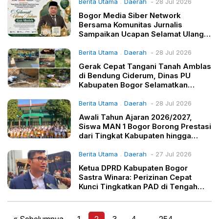
Berita Utama
Daerah
- 28 Jul 2026
.
Bogor Media Siber Network
Bersama Komunitas Jurnalis
Sampaikan Ucapan Selamat Ulang
Tahun kepada Gus Sholeh
Berita Utama
Daerah
- 28 Jul 2026
.
Gerak Cepat Tangani Tanah Amblas
di Bendung Ciderum, Dinas PU
Kabupaten Bogor Selamatkan
Irigasi 89 Hektare Sawah
Berita Utama
Daerah
- 28 Jul 2026
.
Awali Tahun Ajaran 2026/2027,
Siswa MAN 1 Bogor Borong Prestasi
dari Tingkat Kabupaten hingga
Nasional
Berita Utama
Daerah
- 27 Jul 2026
.
Ketua DPRD Kabupaten Bogor
Sastra Winara: Perizinan Cepat
Kunci Tingkatkan PAD di Tengah
Defisit Rp3 Triliun