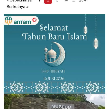
« Sebelumnya
1
2
3
4
…
254
Berikutnya »