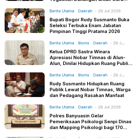
Madrasah
Berita Utama
Daerah
- 29 Jul 2026
.
Bupati Bogor Rudy Susmanto Buka
Seleksi Terbuka Enam Jabatan
Pimpinan Tinggi Pratama 2026
Berita Utama
Bisnis
Daerah
- 28 Jul 2026
.
.
Ketua DPRD Sastra Winara
Apresiasi Nobar Timnas di Alun-
Alun, Dinilai Hidupkan Ruang Publik
dan UMKM
Berita Utama
Bisnis
Daerah
- 28 Jul 2026
.
.
Rudy Susmanto Hidupkan Ruang
Publik Lewat Nobar Timnas, Warga
dan Pedagang Rasakan Manfaat
Berita Utama
Daerah
- 28 Jul 2026
.
Polres Banyuasin Gelar
Pemeriksaan Psikologi Senpi Dinas
dan Mapping Psikologi bagi 170
Personel