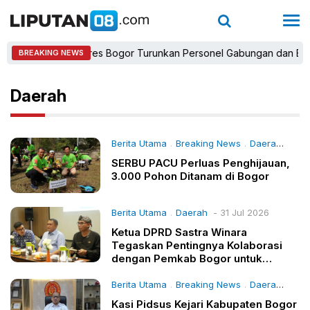
Kapolres Bogor Turunkan Personel Gabungan dan Brimob, Pr
BREAKING NEWS
Daerah
Berita Utama
Breaking News
Daerah
- 31 
.
.
SERBU PACU Perluas Penghijauan,
3.000 Pohon Ditanam di Bogor
Berita Utama
Daerah
- 31 Jul 2026
.
Ketua DPRD Sastra Winara
Tegaskan Pentingnya Kolaborasi
dengan Pemkab Bogor untuk
Percepat Pembangunan Daerah
Berita Utama
Breaking News
Daerah
- 30 
.
.
Kasi Pidsus Kejari Kabupaten Bogor