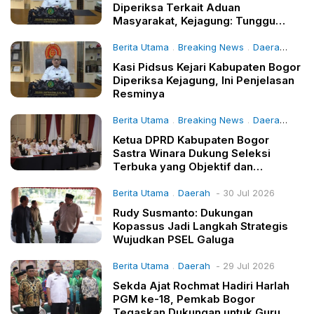
Diperiksa Terkait Aduan
Masyarakat, Kejagung: Tunggu
Hasil Klarifikasi
Berita Utama
Breaking News
Daerah
- 30 
.
.
Kasi Pidsus Kejari Kabupaten Bogor
Diperiksa Kejagung, Ini Penjelasan
Resminya
Berita Utama
Breaking News
Daerah
- 30 
.
.
Ketua DPRD Kabupaten Bogor
Sastra Winara Dukung Seleksi
Terbuka yang Objektif dan
Transparan
Berita Utama
Daerah
- 30 Jul 2026
.
Rudy Susmanto: Dukungan
Kopassus Jadi Langkah Strategis
Wujudkan PSEL Galuga
Berita Utama
Daerah
- 29 Jul 2026
.
Sekda Ajat Rochmat Hadiri Harlah
PGM ke-18, Pemkab Bogor
Tegaskan Dukungan untuk Guru