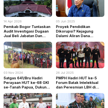
14 Apr 2026
05 Jun 2025
Pemkab Bogor Tuntaskan
Proyek Pendidikan
Audit Investigasi Dugaan
Dikorupsi? Kejagung
Jual Beli Jabatan Dan
Dalami Aliran Dana
Penanganan Dilimpahkan
Digitalisasi Sekolah
ke Aparat Penegak
Hukum
03 Nov 2024
26 Jul 2025
Satgas 641/Bru Hadiri
PMPH Hadiri HUT ke-5
Perayaan HUT ke-68 GKI
Forum Batak Intelektual
se-Tanah Papua, Dukung
dan Peresmian LBH di
Keharmonisan dan
Jakarta
Kemajuan Masyarakat