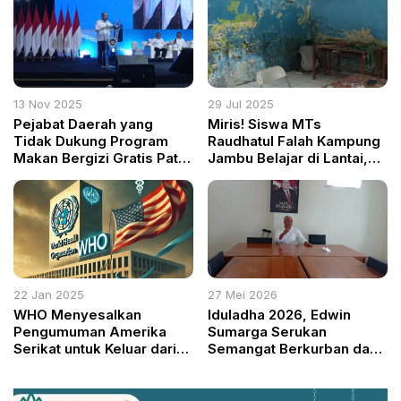
Barat
AS
13 Nov 2025
29 Jul 2025
Pejabat Daerah yang
Miris! Siswa MTs
Tidak Dukung Program
Raudhatul Falah Kampung
Makan Bergizi Gratis Patut
Jambu Belajar di Lantai,
Dievaluasi Bupati
KH Achmad Yaudin Sogir:
Ini Tamparan Keras untuk
Pemkab Bogor
22 Jan 2025
27 Mei 2026
WHO Menyesalkan
Iduladha 2026, Edwin
Pengumuman Amerika
Sumarga Serukan
Serikat untuk Keluar dari
Semangat Berkurban dan
Keanggotaan
Persatuan Umat di
Kabupaten Bogor