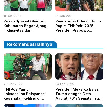
11 Des 2024
31 Jan 2025
Pekan Special Olympic
Pangkoops Udara I Hadiri
Kabupaten Bogor Ajang
Rapim TNI-Polri 2025,
Inklusivitas dan
Presiden Prabowo
Penghargaan Bagi Atlet
Tekankan Pengorbanan
Disabilitas
Demi Bangsa
Rekomendasi lainnya
20 Apr 2025
04 Feb 2025
TNI Pos Yamor
Presiden Meksiko Balas
Laksanakan Pelayanan
Trump dengan Data
Kesehatan Keliling di
Akurat: 70% Senjata Ilegal
Kampung Ururu, Papua
di Meksiko Berasal dari