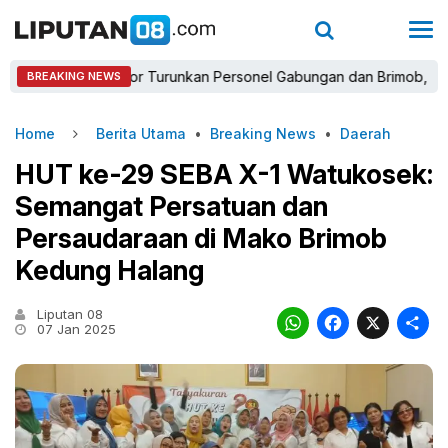
polres Bogor Turunkan Personel Gabungan dan Brimob, Prioritaska
BREAKING NEWS
Home
Berita Utama
•
Breaking News
•
Daerah
HUT ke-29 SEBA X-1 Watukosek:
Semangat Persatuan dan
Persaudaraan di Mako Brimob
Kedung Halang
Liputan 08
WhatsAp
Faceb
X
07 Jan 2025