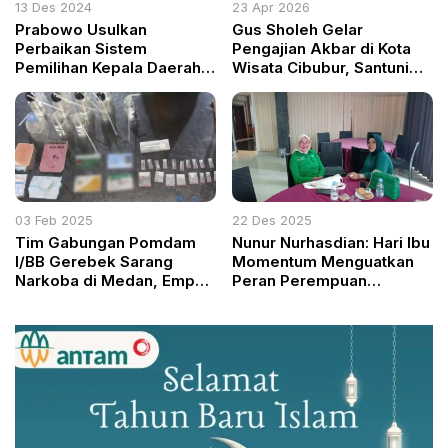
13 Des 2024
23 Apr 2026
Prabowo Usulkan
Gus Sholeh Gelar
Perbaikan Sistem
Pengajian Akbar di Kota
Pemilihan Kepala Daerah,
Wisata Cibubur, Santuni
Tekankan Efisiensi
400 Jamaah sebagai
Anggaran Negara
Wujud Amanah Ilahi
03 Feb 2025
22 Des 2025
Tim Gabungan Pomdam
Nunur Nurhasdian: Hari Ibu
I/BB Gerebek Sarang
Momentum Menguatkan
Narkoba di Medan, Empat
Peran Perempuan
Pelaku Ditangkap
Berwawasan dan Berdaya