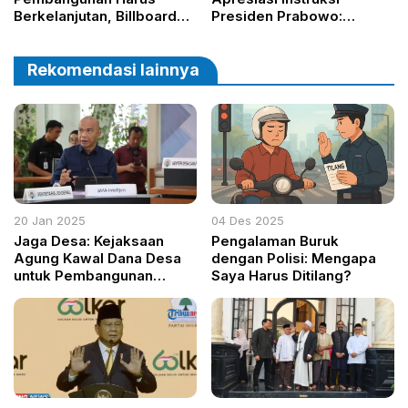
Berkelanjutan, Billboard
Presiden Prabowo:
Tak Berizin Ditertibkan
Pemerintah Daerah Harus
Serius Perhatikan
Pesantren
Rekomendasi lainnya
20 Jan 2025
04 Des 2025
Jaga Desa: Kejaksaan
Pengalaman Buruk
Agung Kawal Dana Desa
dengan Polisi: Mengapa
untuk Pembangunan
Saya Harus Ditilang?
Berkelanjutan