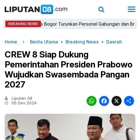
Kapolres Bogor Turunkan Personel Gabungan dan Brimob, Priori
BREAKING NEWS
Home
Berita Utama
•
Breaking News
•
Daerah
CREW 8 Siap Dukung
Pemerintahan Presiden Prabowo
Wujudkan Swasembada Pangan
2027
Liputan 08
WhatsAp
Faceb
X
05 Des 2024