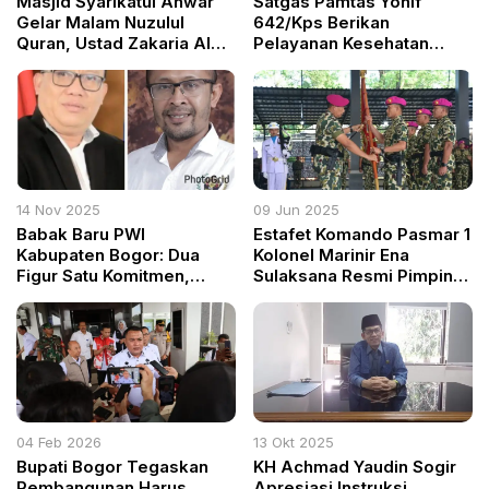
Masjid Syarikatul Anwar
Satgas Pamtas Yonif
Gelar Malam Nuzulul
642/Kps Berikan
Quran, Ustad Zakaria Al
Pelayanan Kesehatan
Anshori Sampaikan Pesan
Door-to-Door di Kaimana
Keutamaan Ramadan
14 Nov 2025
09 Jun 2025
Babak Baru PWI
Estafet Komando Pasmar 1
Kabupaten Bogor: Dua
Kolonel Marinir Ena
Figur Satu Komitmen,
Sulaksana Resmi Pimpin
Bersatu untuk Marwah
Prajurit Petarung Amfibi
Pers
04 Feb 2026
13 Okt 2025
Bupati Bogor Tegaskan
KH Achmad Yaudin Sogir
Pembangunan Harus
Apresiasi Instruksi