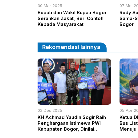
30 Mar 2025
07 Mei 2
Bupati dan Wakil Bupati Bogor
Rudy Su
Serahkan Zakat, Beri Contoh
Sama-S
Kepada Masyarakat
Bogor
Rekomendasi lainnya
02 Des 2025
05 Apr 2
KH Achmad Yaudin Sogir Raih
Ketua D
Penghargaan Istimewa PWI
Bus List
Kabupaten Bogor, Dinilai
Menuju 
Sebagai Legislator Dekat
di Bogo