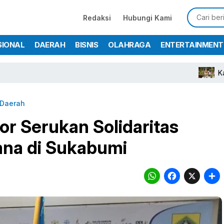
Redaksi
Hubungi Kami
SIONAL
DAERAH
BISNIS
OLAHRAGA
ENTERTAINMENT
Kapolres Bog
Daerah
r Serukan Solidaritas
ana di Sukabumi
WhatsA
Face
X