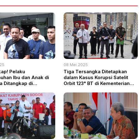
025
08 Mei 2025
ap! Pelaku
Tiga Tersangka Ditetapkan
han Ibu dan Anak di
dalam Kasus Korupsi Satelit
 Ditangkap di
Orbit 123° BT di Kementerian
as
Pertahanan, Negara Rugi USD
21,3 Juta