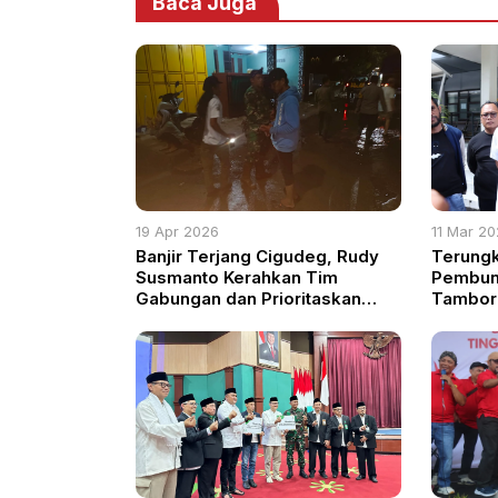
Baca Juga
19 Apr 2026
11 Mar 2
Banjir Terjang Cigudeg, Rudy
Terungk
Susmanto Kerahkan Tim
Pembunu
Gabungan dan Prioritaskan
Tambora
Keselamatan Warga
Banyum