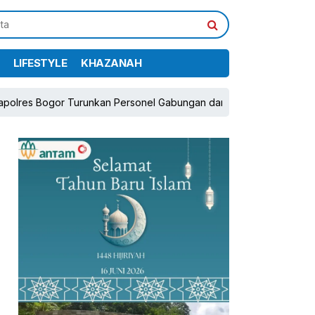
LIFESTYLE
KHAZANAH
or Turunkan Personel Gabungan dan Brimob, Prioritaskan Pengaman
pp
book
Share