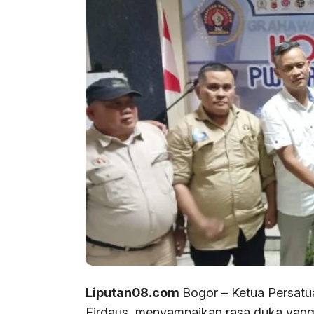
Liputan08.com
Bogor – Ketua Persat
Firdaus, menyampaikan rasa duka yan