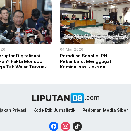
026
04 Mar 2026
ruptor Digitalisasi
Peradilan Sesat di PN
kan? Fakta Monopoli
Pekanbaru: Menggugat
ga Tak Wajar Terkuak
Kriminalisasi Jekson
adilan Tipikor
Sihombing dan Runtuhnya Pilar
Keadilan
jakan Privasi
Kode Etik Jurnalistik
Pedoman Media Siber
Facebook
Instagram
TikTok