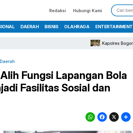
Redaksi
Hubungi Kami
SIONAL
DAERAH
BISNIS
OLAHRAGA
ENTERTAINMENT
Kapolres Bogor Turunkan Person
Daerah
Alih Fungsi Lapangan Bola
adi Fasilitas Sosial dan
WhatsA
Face
X