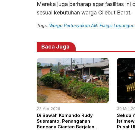
Mereka juga berharap agar fasilitas ini
sesuai kebutuhan warga Cilebut Barat.
Tags:
Warga Pertanyakan Alih Fungsi Lapangan B
Baca Juga
23 Apr 2026
30 Mei 2
Di Bawah Komando Rudy
Sekda A
Susmanto, Penanganan
Istimew
Bencana Cianten Berjalan
Pusat U
Cepat dan Terkoordinasi
Kebers