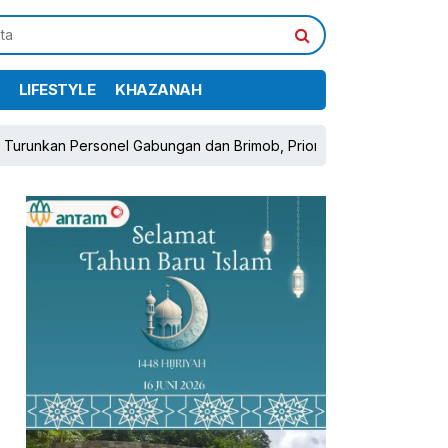
LIFESTYLE
KHAZANAH
el Gabungan dan Brimob, Prioritaskan Pengamanan Konflik Lahan T
pp
book
Share