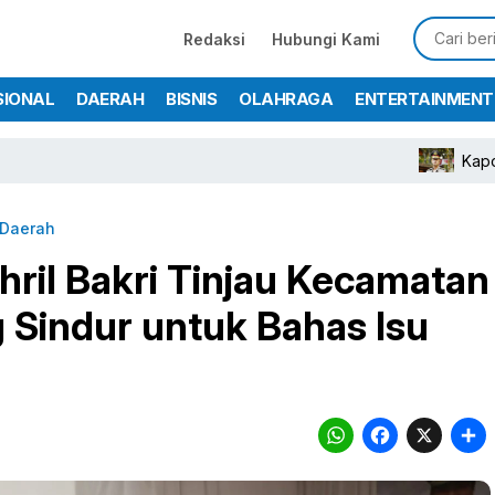
Redaksi
Hubungi Kami
SIONAL
DAERAH
BISNIS
OLAHRAGA
ENTERTAINMENT
Kapolres Bogor
Daerah
chril Bakri Tinjau Kecamatan
Sindur untuk Bahas Isu
WhatsA
Face
X