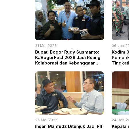
31 Mei 2026
06 Jan 2
Bupati Bogor Rudy Susmanto:
Kodim 0
KaBogorFest 2026 Jadi Ruang
Pemerik
Kolaborasi dan Kebanggaan
Tingkat
Masyarakat
Kesela
26 Mei 2025
24 Des 2
Ihsan Mahfudz Ditunjuk Jadi Plt
Kepala