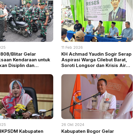
025
11 Feb 2026
808/Blitar Gelar
KH Achmad Yaudin Sogir Serap
saan Kendaraan untuk
Aspirasi Warga Cilebut Barat,
kan Disiplin dan
Soroti Longsor dan Krisis Air
matan
Bersih di Perbatasan Kota
Bogor
025
26 Okt 2024
 BKPSDM Kabupaten
Kabupaten Bogor Gelar