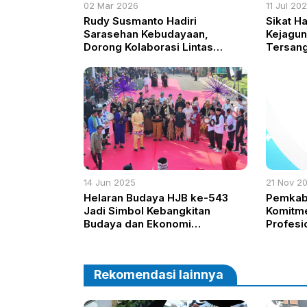
02 Mar 2026
11 Jul 20
Rudy Susmanto Hadiri
Sikat Ha
Sarasehan Kebudayaan,
Kejagun
Dorong Kolaborasi Lintas
Tersan
Sektor Jaga Warisan Bangsa
Pertami
14 Jun 2025
21 Nov 2
Helaran Budaya HJB ke-543
Pemkab
Jadi Simbol Kebangkitan
Komitme
Budaya dan Ekonomi
Profesi
Kabupaten Bogor
Kesehat
Rekomendasi lainnya