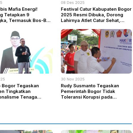
25
08 Des 2025
bis Mafia Energi!
Festival Catur Kabupaten Bogor
g Tetapkan 9
2025 Resmi Dibuka, Dorong
gka, Termasuk Bos-Bos
Lahirnya Atlet Catur Sehat,
na
Cerdas, dan Berprestasi
025
30 Nov 2025
 Bogor Tegaskan
Rudy Susmanto Tegaskan
n Tingkatkan
Pemerintah Bogor Tidak
onalisme Tenaga
Toleransi Korupsi pada
an di HKN ke-61
Peringatan Hakordia 2025