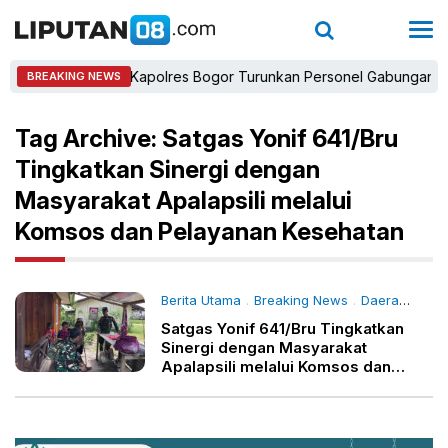
Kapolres Bogor Turunkan Personel Gabungan dan Br
BREAKING NEWS
Tag Archive: Satgas Yonif 641/Bru
Tingkatkan Sinergi dengan
Masyarakat Apalapsili melalui
Komsos dan Pelayanan Kesehatan
Berita Utama
Breaking News
Daerah
- 21 
.
.
Satgas Yonif 641/Bru Tingkatkan
Sinergi dengan Masyarakat
Apalapsili melalui Komsos dan
Pelayanan Kesehatan