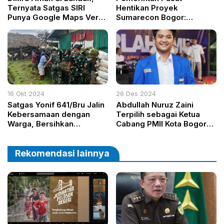
Ternyata Satgas SIRI
Hentikan Proyek
Punya Google Maps Versi
Sumarecon Bogor:
Buronan
Dugaan Pelanggaran
Lingkungan Dinilai Serius
16 Okt 2024
26 Des 2024
Satgas Yonif 641/Bru Jalin
Abdullah Nuruz Zaini
Kebersamaan dengan
Terpilih sebagai Ketua
Warga, Bersihkan
Cabang PMII Kota Bogor
Lingkungan Sekitar Pos di
2024-2025, Usung Grand
Jayawijaya
Desain “Harmoni Gerakan,
Gemilang untuk Masa
Rekomendasi lainnya
Depan”