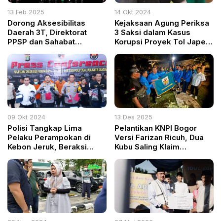
13 Feb 2025
14 Okt 2024
Dorong Aksesibilitas
Kejaksaan Agung Periksa
Daerah 3T, Direktorat
3 Saksi dalam Kasus
PPSP dan Sahabat
Korupsi Proyek Tol Japek
Pedalaman Bahas
II Elevated
Kolaborasi Pembangunan
Jembatan Gantung
09 Okt 2024
13 Des 2025
Polisi Tangkap Lima
Pelantikan KNPI Bogor
Pelaku Perampokan di
Versi Farizan Ricuh, Dua
Kebon Jeruk, Beraksi
Kubu Saling Klaim
Demi Narkoba
Legalitas dan Aparat
Siaga