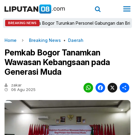
Kapolres Bogor Turunkan Personel Gabungan dan Brimob, Prior
BREAKING NEWS
Home
Breaking News
•
Daerah
Pemkab Bogor Tanamkan
Wawasan Kebangsaan pada
Generasi Muda
zakar
WhatsAp
Faceb
X
06 Agu 2025