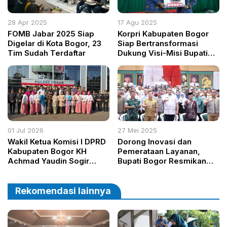
28 Apr 2025
17 Agu 2025
FOMB Jabar 2025 Siap
Korpri Kabupaten Bogor
Digelar di Kota Bogor, 23
Siap Bertransformasi
Tim Sudah Terdaftar
Dukung Visi-Misi Bupati
Menuju Bogor Istimewa
dan Gemilang
01 Jul 2026
27 Mei 2025
Wakil Ketua Komisi I DPRD
Dorong Inovasi dan
Kabupaten Bogor KH
Pemerataan Layanan,
Achmad Yaudin Sogir
Bupati Bogor Resmikan
Apresiasi Polri di Hari
Gerai Publik dan Gebyar
Bhayangkara ke-80,
Adminduk 2025
Tekankan Pentingnya
Rekomendasi lainnya
Sinergi untuk Menjaga
Kamtibmas