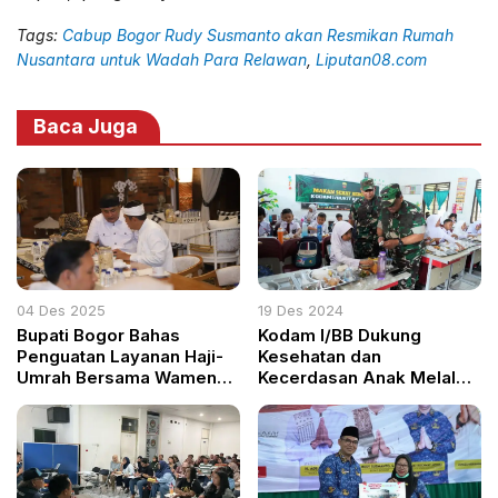
Tags:
Cabup Bogor Rudy Susmanto akan Resmikan Rumah
Nusantara untuk Wadah Para Relawan
,
Liputan08.com
Baca Juga
04 Des 2025
19 Des 2024
Bupati Bogor Bahas
Kodam I/BB Dukung
Penguatan Layanan Haji-
Kesehatan dan
Umrah Bersama Wamen
Kecerdasan Anak Melalui
dan Gubernur Jabar
Pemberian Makanan
Bergizi di SDN 060915