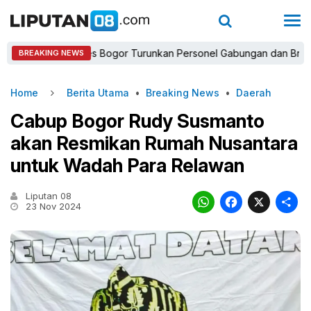
Kapolres Bogor Turunkan Personel Gabungan dan Brimob, Priori
BREAKING NEWS
Home
Berita Utama
•
Breaking News
•
Daerah
Cabup Bogor Rudy Susmanto
akan Resmikan Rumah Nusantara
untuk Wadah Para Relawan
Liputan 08
WhatsAp
Faceb
X
23 Nov 2024