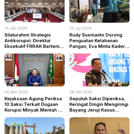
21 Jan 2026
22 Jul 2026
Silaturahmi Strategis
Rudy Susmanto Dorong
Antikorupsi: Direktur
Penguatan Ketahanan
Eksekutif FRRAK Bertemu
Pangan, Eva Minta Kader
Direktur KPK di Hadapan
PKK Jadi Agen Perubahan
Pimpinan Kabupaten
di Tengah Masyarakat
Bogor
05 Mei 2025
28 Okt 2025
Kejaksaan Agung Periksa
Sepuluh Saksi Diperiksa,
10 Saksi Terkait Dugaan
Keringat Dingin Mengiringi
Korupsi Minyak Mentah PT
Bayang Jeruji Kasus
Pertamina
Korupsi Minyak Mentah
Pertamina