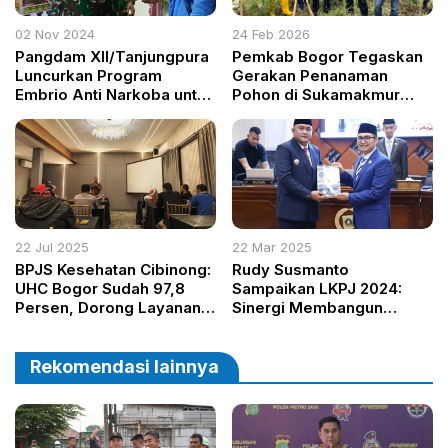
02 Nov 2024
24 Feb 2026
Pangdam XII/Tanjungpura
Pemkab Bogor Tegaskan
Luncurkan Program
Gerakan Penanaman
Embrio Anti Narkoba untuk
Pohon di Sukamakmur
Perkuat Pencegahan di
sebagai Program
Kapuas Hulu
Berkelanjutan
22 Jul 2025
22 Mar 2025
BPJS Kesehatan Cibinong:
Rudy Susmanto
UHC Bogor Sudah 97,8
Sampaikan LKPJ 2024:
Persen, Dorong Layanan
Sinergi Membangun
Merata dan Digitalisasi
Bogor yang Lebih Maju
Lewat Mobile JKN
Rekomendasi lainnya