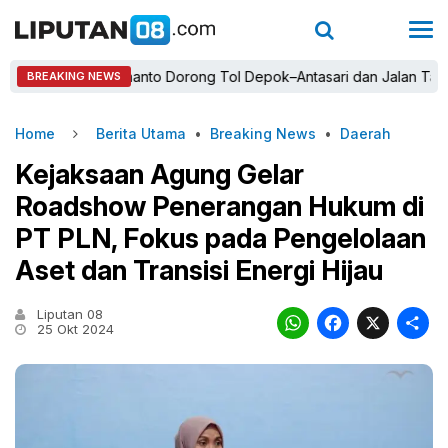
Rudy Susmanto Dorong Tol Depok–Antasari dan Jalan Tambang Dem
BREAKING NEWS
Home
Berita Utama
•
Breaking News
•
Daerah
Kejaksaan Agung Gelar
Roadshow Penerangan Hukum di
PT PLN, Fokus pada Pengelolaan
Aset dan Transisi Energi Hijau
Liputan 08
WhatsAp
Faceb
X
25 Okt 2024