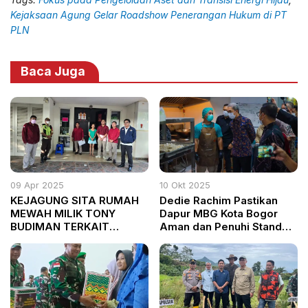
Kejaksaan Agung Gelar Roadshow Penerangan Hukum di PT
PLN
Baca Juga
09 Apr 2025
10 Okt 2025
KEJAGUNG SITA RUMAH
Dedie Rachim Pastikan
MEWAH MILIK TONY
Dapur MBG Kota Bogor
BUDIMAN TERKAIT
Aman dan Penuhi Standar
KASUS PAJAK SENILAI
Kesehatan
RP634 MILIAR