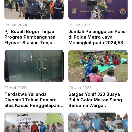
08 Okt 2024
01 Jan 2025
Pj. Bupati Bogor Tinjau
Jumlah Pelanggaran Polisi
Progres Pembangunan
di Polda Metro Jaya
Flyover Stasiun Tenjo,
Meningkat pada 2024,53
Target Selesai Desember
Personel Dipecat
2024
01 Mei 2025
29 Jan 2025
Terdakwa Yulianda
Satgas Yonif 323 Buaya
Divonis 1 Tahun Penjara
Putih Gelar Makan Siang
atas Kasus Penggelapan
Bersama Warga
Minyak Kita
Pedalaman Papua Perkuat
Kebersamaan