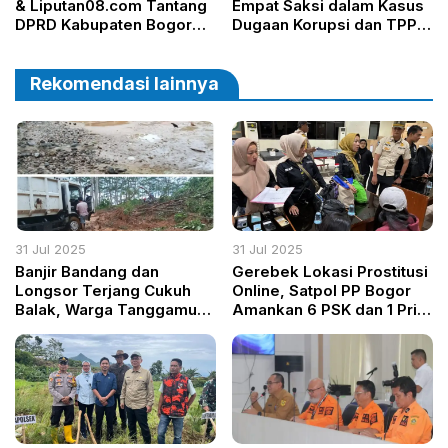
& Liputan08.com Tantang
Empat Saksi dalam Kasus
DPRD Kabupaten Bogor
Dugaan Korupsi dan TPPU
Panggil Pengelola Parkir
PT Duta Palma Group
RSUD, Pertanyakan
Kepatuhan Terhadap
Rekomendasi lainnya
Perbup No. 46/2024
31 Jul 2025
31 Jul 2025
Banjir Bandang dan
Gerebek Lokasi Prostitusi
Longsor Terjang Cukuh
Online, Satpol PP Bogor
Balak, Warga Tanggamus
Amankan 6 PSK dan 1 Pria
Terisolasi dan Butuh
Hidung Belang
Bantuan Mendesak