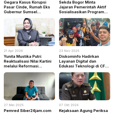
Gegara Kasus Korupsi
Sekda Bogor Minta
Pasar Cinde, Rumah Eks
Jajaran Pemerintah Aktif
Gubernur Sumsel
Sosialisasikan Program
Digeledah Kejati: Tak Ada
Pemutihan Pajak
yang Kebal Hukum!
Kendaraan 2024
21 Apr 2026
23 Nov 2025
Yunita Mustika Putri:
Diskominfo Hadirkan
Reaktualisasi Nilai Kartini
Layanan Digital dan
melalui Reformasi
Edukasi Teknologi di CFD
Birokrasi Berbasis
Tegar Beriman
Meritokrasi di Kabupaten
Bogor
27 Mei 2025
07 Okt 2024
Pemred Siber24jam.com
Kejaksaan Agung Periksa