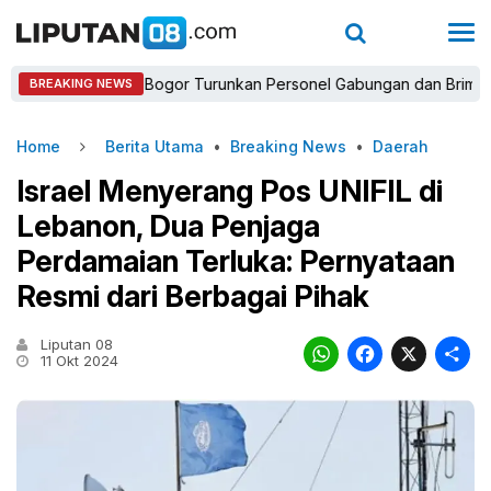
Kapolres Bogor Turunkan Personel Gabungan dan Brimob, Priorit
BREAKING NEWS
Home
Berita Utama
•
Breaking News
•
Daerah
Israel Menyerang Pos UNIFIL di
Lebanon, Dua Penjaga
Perdamaian Terluka: Pernyataan
Resmi dari Berbagai Pihak
Liputan 08
WhatsAp
Faceb
X
11 Okt 2024