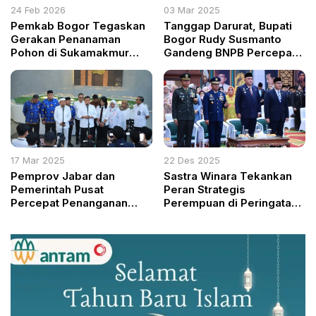
24 Feb 2026
03 Mar 2025
Pemkab Bogor Tegaskan
Tanggap Darurat, Bupati
Gerakan Penanaman
Bogor Rudy Susmanto
Pohon di Sukamakmur
Gandeng BNPB Percepat
sebagai Program
Penanganan Bencana
Berkelanjutan
17 Mar 2025
22 Des 2025
Pemprov Jabar dan
Sastra Winara Tekankan
Pemerintah Pusat
Peran Strategis
Percepat Penanganan
Perempuan di Peringatan
Banjir: Revitalisasi Situ
Hari Ibu Bogor
hingga Normalisasi Sungai