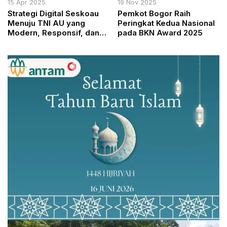
15 Apr 2025
19 Nov 2025
Strategi Digital Seskoau
Pemkot Bogor Raih
Menuju TNI AU yang
Peringkat Kedua Nasional
Modern, Responsif, dan
pada BKN Award 2025
Tangguh