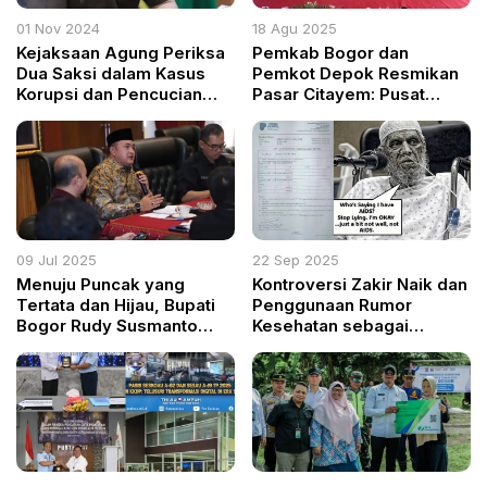
01 Nov 2024
18 Agu 2025
Kejaksaan Agung Periksa
Pemkab Bogor dan
Dua Saksi dalam Kasus
Pemkot Depok Resmikan
Korupsi dan Pencucian
Pasar Citayem: Pusat
Uang PT Duta Palma
Pertumbuhan Ekonomi
Modern di Perbatasan
09 Jul 2025
22 Sep 2025
Menuju Puncak yang
Kontroversi Zakir Naik dan
Tertata dan Hijau, Bupati
Penggunaan Rumor
Bogor Rudy Susmanto
Kesehatan sebagai
Instruksikan Aksi
Senjata
Serentak Penataan
Kawasan Wisata Unggulan