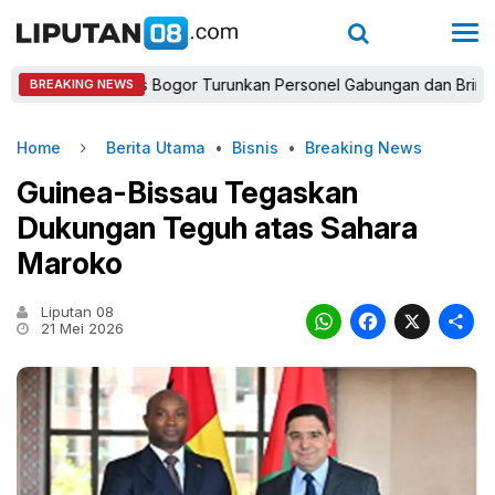
Kapolres Bogor Turunkan Personel Gabungan dan Brimob, Priori
BREAKING NEWS
Home
Berita Utama
•
Bisnis
•
Breaking News
Guinea-Bissau Tegaskan
Dukungan Teguh atas Sahara
Maroko
Liputan 08
WhatsAp
Faceb
X
21 Mei 2026