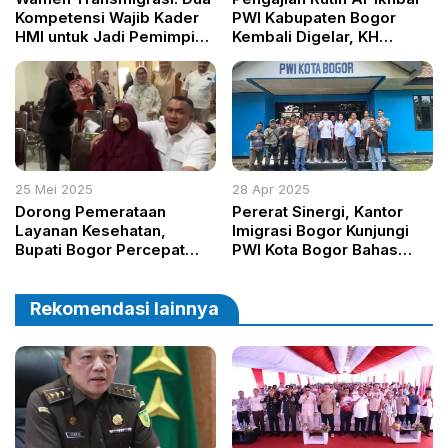
Kompetensi Wajib Kader
PWI Kabupaten Bogor
HMI untuk Jadi Pemimpin
Kembali Digelar, KH
Bangsa
Achmad Yaudin Sogir
Sampaikan Tausiah
Menjelang Ramadan
25 Mei 2025
28 Apr 2025
Dorong Pemerataan
Pererat Sinergi, Kantor
Layanan Kesehatan,
Imigrasi Bogor Kunjungi
Bupati Bogor Percepat
PWI Kota Bogor Bahas
Pembangunan RSUD
Inovasi Layanan Publik
Parung
Rekomendasi lainnya