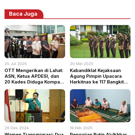
Baca Juga
25 Jul 2025
20 Mei 2025
OTT Mengerikan di Lahat:
Kabandiklat Kejaksaan
ASN, Ketua APDESI, dan
Agung Pimpin Upacara
20 Kades Diduga Kompak
Harkitnas ke 117 Bangkit
Sikat Dana Desa
Bersama Wujudkan
Indonesia Kuat
29 Des 2024
19 Feb 2025
Wamen Transmigrasi: Dua
Pengajian Rutin Al-Ikhbar