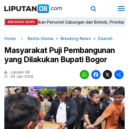
gor Turunkan Personel Gabungan dan Brimob, Prioritaskan Pengama
BREAKING NEWS
Home
Berita Utama
•
Breaking News
•
Daerah
Masyarakat Puji Pembangunan
yang Dilakukan Bupati Bogor
Liputan 08
WhatsAp
Faceb
X
04 Jan 2026