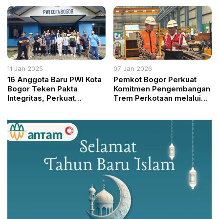
Public Speaking dan
Tata Kelola Minyak
Strategi Komunikasi
Mentah dan Kilang
Efektif
11 Jan 2025
07 Jan 2026
16 Anggota Baru PWI Kota
Pemkot Bogor Perkuat
Bogor Teken Pakta
Komitmen Pengembangan
Integritas, Perkuat
Trem Perkotaan melalui
Komitmen Organisasi
Kerja Sama dengan PT
INKA