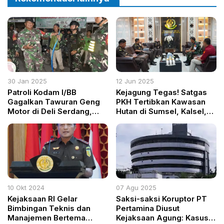
30 Jan 2025
12 Jun 2025
Patroli Kodam I/BB
Kejagung Tegas! Satgas
Gagalkan Tawuran Geng
PKH Tertibkan Kawasan
Motor di Deli Serdang,
Hutan di Sumsel, Kalsel,
Senjata Tajam Disita
dan Kaltim
10 Okt 2024
07 Agu 2025
Kejaksaan RI Gelar
Saksi-saksi Koruptor PT
Bimbingan Teknis dan
Pertamina Diusut
Manajemen Bertema
Kejaksaan Agung: Kasus