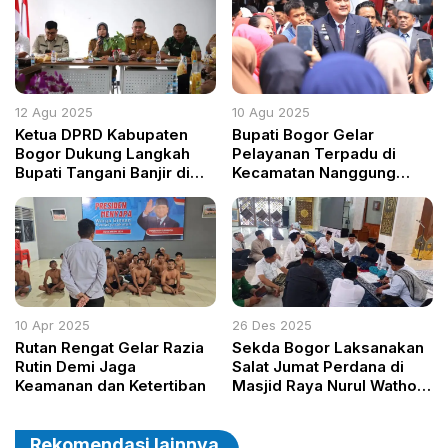
12 Agu 2025
10 Agu 2025
Ketua DPRD Kabupaten
Bupati Bogor Gelar
Bogor Dukung Langkah
Pelayanan Terpadu di
Bupati Tangani Banjir di
Kecamatan Nanggung
Rancabungur
Sambut HUT ke-80 RI:
Sunat Massal, Nikah
Gratis, dan Bazar UMKM
Meriahkan Acara
10 Apr 2025
26 Des 2025
Rutan Rengat Gelar Razia
Sekda Bogor Laksanakan
Rutin Demi Jaga
Salat Jumat Perdana di
Keamanan dan Ketertiban
Masjid Raya Nurul Wathon,
Ikon Religius Bergaya
Masjidil Haram
Rekomendasi lainnya