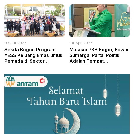
Nabi: Menghidupkan Spirit
Perkuat Ibadah dan
Keteladanan Rasulullah
Silaturahmi
03 Jul 2025
04 Apr 2026
Sekda Bogor: Program
Muscab PKB Bogor, Edwin
YESS Peluang Emas untuk
Sumarga: Partai Politik
Pemuda di Sektor
Adalah Tempat
Pertanian
Perjuangan Menuju
Kemaslahatan Umat