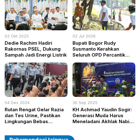
Jurnalis
Tradisi Bakar Batu
02 Okt 2025
02 Jul 2026
Dedie Rachim Hadiri
Bupati Bogor Rudy
Rakornas PSEL, Dukung
Susmanto Kerahkan
Sampah Jadi Energi Listrik
Seluruh OPD Percantik
Babakan Madang Jelang
Kunjungan Tamu Negara
04 Des 2024
30 Sep 2025
Rutan Rengat Gelar Razia
KH Achmad Yaudin Sogir:
dan Tes Urine, Pastikan
Generasi Muda Harus
Lingkungan Bebas
Meneladani Akhlak Nabi
Narkoba
Muhammad SAW
Rekomendasi lainnya