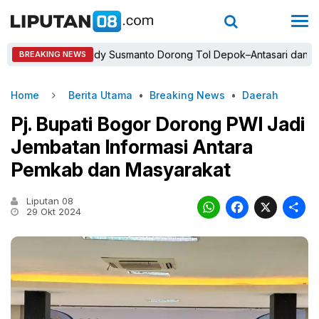
Bupati Rudy Susmanto Dorong Tol Depok–Antasari dan Jalan T
BREAKING NEWS
Home
Berita Utama
•
Breaking News
•
Daerah
Pj. Bupati Bogor Dorong PWI Jadi
Jembatan Informasi Antara
Pemkab dan Masyarakat
Liputan 08
WhatsAp
Faceb
X
29 Okt 2024