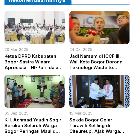
20 Mar 2025
24 Okt 2025
Ketua DPRD Kabupaten
Jadi Narsum di ICCF III,
Bogor Sastra Winara
Wali Kota Bogor Dorong
Apresiasi TNI-Polri dalam
Teknologi Waste to
Menjaga Keamanan
Energy
Wilayah
05 Sep 2025
15 Mar 2025
KH. Achmad Yaudin Sogir
Sekda Bogor Gelar
Serukan Seluruh Warga
Tarawih Keliling di
Bogor Peringati Maulid
Citeureup, Ajak Warga